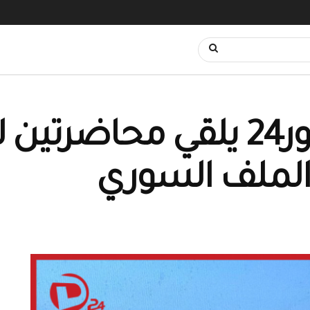
مدير شبكة ديرالزور24 يلقي 
و الملف السوري