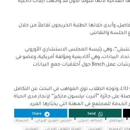
ا العدائية لأنها سوف تكون قد واجهت أزمات داخلية
ب 3 ساعات، تخللها فاصل، وأبدى خلالها الطلبة الخريجون تفاعلاً من خلال
 الجلسة والنقاش.
وتشيلي”، وهي رئيسة المجلس الاستشاري الأوروبي
د البيانات، وهي أكاديمية ومؤلفة أمريكية، وعضو في
هيئة التدريس بجامعة نيوريوك، وتقوم بتنظيم ورشات عمل Bosch حول أخلاقيات جمع البيانات
وهي عضو في هيئة التدريس الجامعية في LIU Global، وتوجه الطلاب ذوي المواهب في البحث عن التكامل
صلة على جائزة “ألبرت نيلسون ماركيز” لإنجاز مدى الحياة
Share
Send
البوكمال
التحالف الدولي
الحرس الثوري الإيراني
الحسكة
وات الروسية
المدنيين
المركز الثقافي الإيراني
الميادين