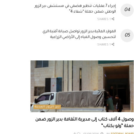
إجراء 7 عمليات تنظير هضمي في مستشفى دير الزور
الوطني ضمن حملة “شفاء 4”
1 SHARES
الموارد المائية بدير الزور تواصل صيانة أقنية الري
لتحسين وصول المياه إلى الأراضي الزراعية
1 SHARES
دير الزور المدينة
وصول 4 آلاف كتاب إلى مديرية الثقافة بدير الزور ضمن
حملة “ولو بكتاب”