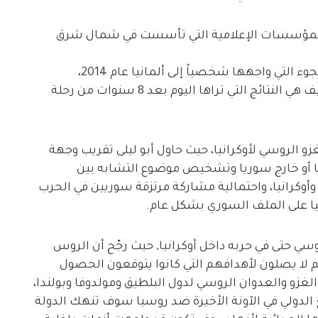
المؤسسات الإعلامية التي تأسست في شمال شرق
وسئل مدير شبكة ديرالزور24 عن حيثيات رحلة اللجوء التي واجهها شخصياً إلى ألمانيا عام 2014،
والتعاطي مع تحديات دمج اللاجئن في ألمانيا وكيف هي النتائج التي تراها اليوم بعد 8 سنوات من رحلة
و الروسي لأوكرانيا، حيث حاول أبو ليلى تقريب وجهة
ا أو خارج سوريا وتشخيص موضوع التشابه بين
وأوكرانيا، واحتمالية مشاركة مرتزقة سوريين في الحرب
نيا على الملف السوري بشكل عام.
سي حتى في حربه داخل أوكرانيا, حيث رجّح أن الروس
هم لا يصلون لأهدافهم التي كانوا يتوقعون الحصول
لغزو والعدوان الروسي لدول البلطيق ومولدوفا وبولندا،
الدولي في الآونة الأخيرة ضد روسيا سوف تنهك الدولة