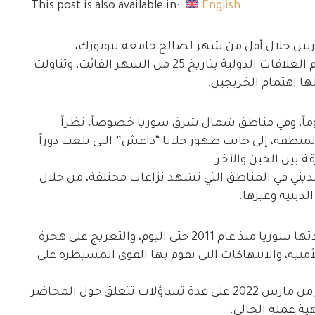
This post is also available in:
English
عمر أبوليلى” محاضرتين خلال أقل من شهر لصالح جامعة نيويورك،
المحاضرة الأولى كانت لصالح الخريجين في قسم العلاقات الدولية بتاريخ 25 من الشهر الفائت، وتناولت
ها اهتمام الخريجين.
وماً، وفي مناطق شمال شرق سوريا خصوصاً، نظراً
نطقة، إلى جانب ظهور خلايا “داعش” التي تلعب دوراً
 بين الحين والآخر.
ديني في المناطق التي تشهد نزاعات مختلفة، من خلال
لدينية وغيرها.
وفي السياق تم طرح المرحلة التاريخية التي شهدتها سوريا منذ عام 2011 حتى اليوم، والتعريج على هجرة
منية، والانتهاكات التي تقوم بها القوى المسيطرة على
وأجابت المحاضرة الثانية التي أُلقيت يوم العاشر من مارس 2022 على عدة تساؤلات تتعلق حول المحاضر