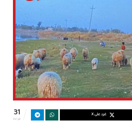
31
غرد على X
قراءة