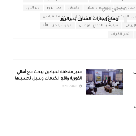
بلدة حطلة
تنظيم داعش
داعش
دير الزور
ديرالزور
الموضوع التالي
يا الديمقراطية
مدينة البوكمال
مدينة الميادين
ارتفاع إيجارات المنازل بديرالزور
يراني
ميليشيا الدفاع الوطني
ميليشيا حزب الله
نهر الفرات
ل
مدير منطقة الميادين يبحث مع أهالي
القورية واقع الخدمات وسبل تحسينها
01/08/2026
ف