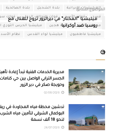
الميليشيات الإيرانية
بلدة الشحيل
بلدة الصالحية
الموضوع السابق
قسد
قوات الأسد
قوات التحالف الدولي
قوات سور
ميليشيا “المختار” في ديرالزور تروج للقتال مع
مدينة ديرالزور
روسيا ضد أوكرانيا
مدينة هجين
ميليشيا الحرس الثوري الإ
ميليشيا فاطميون
ميليشيا لواء القدس
نظام الأسد
🧐
مديرية الخدمات الفنية تبدأ إعادة تأهي
الجسر الترابي الواصل بين حي كنامات
وحويجة صكر في دير الزور
02/08/2026
تدشين محطة مياه المجاودة في ري
البوكمال الشرقي لتأمين مياه الشرب
لنحو 18 ألف نسمة
24/07/2026