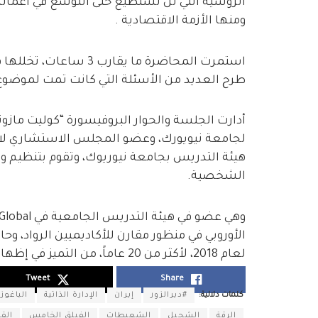
الروسية التي لن تستطيع حتى التوسع في أعماله
ومنها الأزمة الاقتصادية .
استمرت المحاضرة ما يقار
طرح العديد من الأسئلة التي كانت تمت لموضوع
أدارت الجلسة والحوار البروفيسورة “كوليت ماز
لجامعة نيويورك، وعضو المجلس الاستشاري لاتحا
الشخصية.
الأوروبي في منظور مقارن للأكاديميين الرواد، وحا
لعام 2018، لأكثر من 20 عاماً، من التميز في إظهار الخدمة للمجتمع في المهنة التي يختارها المرء.
Tweet
Share
كلمات دلالية:
#ديرالزور
إيران
الإدارة الذاتية
الباغوز
الرقة
الشحيل
الشعيطات
الفيلق الخامس
الق