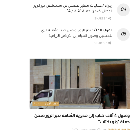
إجراء 7 عمليات تنظير هضمي في مستشفى دير الزور
الوطني ضمن حملة “شفاء 4”
1 SHARES
الموارد المائية بدير الزور تواصل صيانة أقنية الري
لتحسين وصول المياه إلى الأراضي الزراعية
1 SHARES
دير الزور المدينة
وصول 4 آلاف كتاب إلى مديرية الثقافة بدير الزور ضمن
حملة “ولو بكتاب”