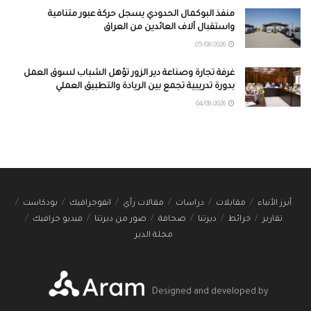
منفذ البوكمال الحدودي يسجل حركة عبور متنامية
واستقبال آلاف العائدين من العراق
05/08/2026
غرفة تجارة وصناعة دير الزور تؤهل الشباب لسوق العمل
بدورة تدريبية تجمع بين الريادة والتطبيق العملي
04/08/2026
أبرز الأنباء
مقابلات
دراسات
مقالات رأي
انفوجرافيك
بودكاست
تقارير
خرائط
ديرتنا
صحافة
صور من ديرتنا
فيديو جرافيك
مجلة الدير
Designed and developed by