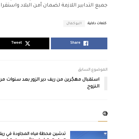
جميع التدابير اللازمة لضمان أمن البلاد واستقرار
كلمات دلالية:
البوكمال
Tweet
Share
الموضوع السابق
استقبال مهجّرين من ريف دير الزور بعد سنوات من
النزوح
🧐
تدشين محطة مياه المجاودة في ري