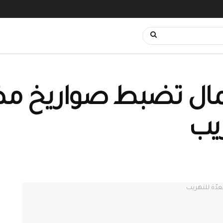
كمال تضبط صواريخ مض
يب