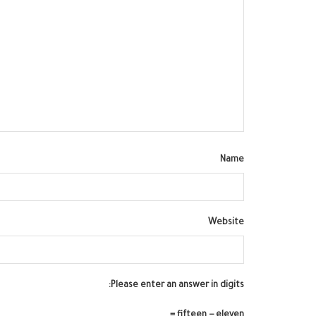
Name
Website
Please enter an answer in digits:
fifteen − eleven =