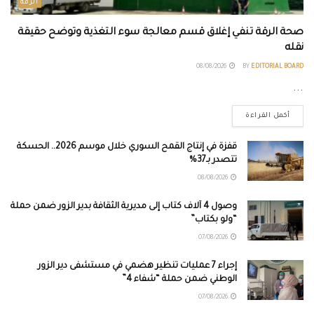
الرقة
صحة الرقة تنفي إغلاق قسم معالجة سوء التغذية وتوضح حقيقة
نقله
08/08/2026
BY
EDITORIAL BOARD
...
أكمل القراءة
قفزة في إنتاج القمح السوري خلال موسم 2026.. الحسكة
تتصدر بـ37%
08/08/2026
وصول 4 آلاف كتاب إلى مديرية الثقافة بدير الزور ضمن حملة
“ولو بكتاب”
07/08/2026
إجراء 7 عمليات تنظير هضمي في مستشفى دير الزور
الوطني ضمن حملة “شفاء 4”
07/08/2026