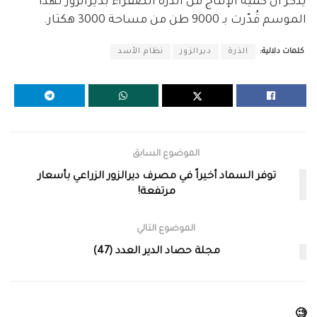
يذكر أن كمية الإنتاج من الذرة الصفراء بديرالزور لهذا
الموسم قُدّرت بـ 9000 طن من مساحة 3000 هكتار.
كلمات دلالية:
الذرة
ديرالزور
نظام الأسد
الموضوع السابق
توفر السماد أخيراً في مصرف ديرالزور الزراعي بأسعار
مرتفعة!
الموضوع التالي
مجلة حصاد الدير العدد (47)
🧐