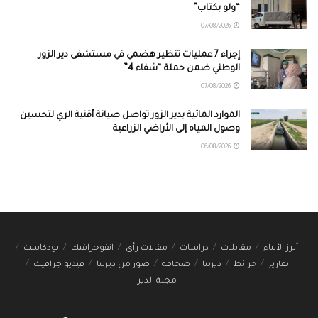
“ولو بكتاب”
07/08/2026
إجراء 7 عمليات تنظير هضمي في مستشفى دير الزور
الوطني ضمن حملة “شفاء 4”
07/08/2026
الموارد المائية بدير الزور تواصل صيانة أقنية الري لتحسين
وصول المياه إلى الأراضي الزراعية
06/08/2026
أبرز الأنباء
مقابلات
دراسات
مقالات رأي
انفوجرافيك
بودكاست
تقارير
خرائط
ديرتنا
صحافة
صور من ديرتنا
فيديو جرافيك
مجلة الدير