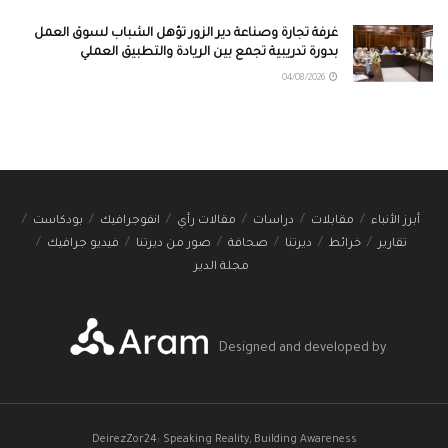
غرفة تجارة وصناعة دير الزور تؤهل الشباب لسوق العمل
بدورة تدريبية تجمع بين الريادة والتطبيق العملي
04/08/2026
أبرز الأنباء
مقابلات
دراسات
مقالات رأي
انفوجرافيك
بودكاست
تقارير
خرائط
ديرتنا
صحافة
صور من ديرتنا
فيديو جرافيك
مجلة الدير
Designed and developed by
DeirezZor24: Speaking Reality, Building Awareness