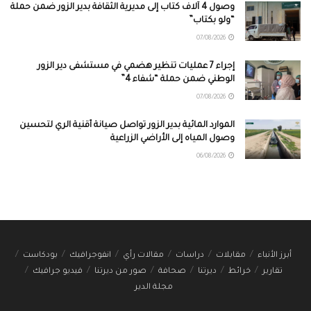
وصول 4 آلاف كتاب إلى مديرية الثقافة بدير الزور ضمن حملة
“ولو بكتاب”
07/08/2026
إجراء 7 عمليات تنظير هضمي في مستشفى دير الزور
الوطني ضمن حملة “شفاء 4”
07/08/2026
الموارد المائية بدير الزور تواصل صيانة أقنية الري لتحسين
وصول المياه إلى الأراضي الزراعية
06/08/2026
أبرز الأنباء
مقابلات
دراسات
مقالات رأي
انفوجرافيك
بودكاست
تقارير
خرائط
ديرتنا
صحافة
صور من ديرتنا
فيديو جرافيك
مجلة الدير