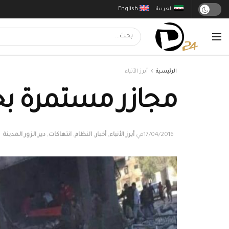
العربية
English
الرئيسية
أبرز الأنباء
مجازر مستمرة بحق
17/04/2016
في
أبرز الأنباء
,
أخبار
,
النظام
,
انتهاكات
,
دير الزور المدينة