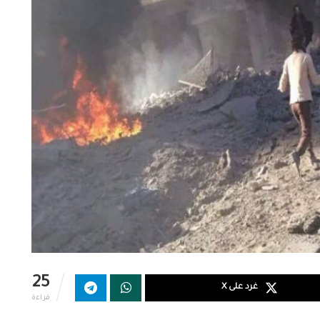
25
غرد على X
قراءة