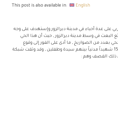
This post is also available in:
English
2015 أغار الطيران الحربي على عدة أحياء في مدينة ديرالزور وإستهدف على وجه
بعث في وسط مدينة ديرالزور , حيث أن هذا الحي
عدد من الصواريخ , ما أدى على الفور إلى وقوع
مجزرة في صفوف المدنيين راح ضحيتها أكثر من 15 شهيداً مدنياً بينهم سيدة وطفلين , وقد وثقت شبكة