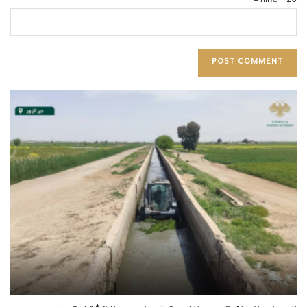
20 − nine =