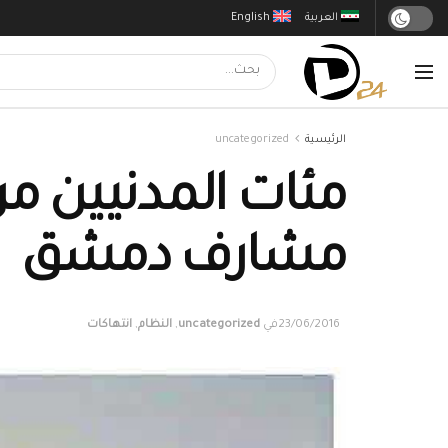
العربية
English
الرئيسية
uncategorized
مئات المدنيين م
مشارف دمشق
23/06/2016
في
uncategorized
,
النظام
,
انتهاكات