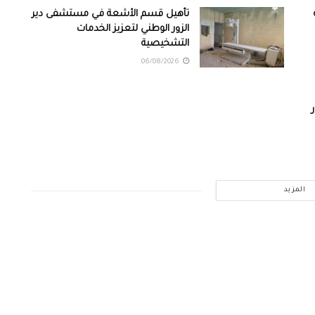
تأهيل قسم الأشعة في مستشفى دير
الزور الوطني لتعزيز الخدمات
التشخيصية
06/08/2026
المزيد
ودكاست
تقارير
خرائط
ديرتنا
صحافة
صور من ديرتنا
فيديو جرافيك
مج