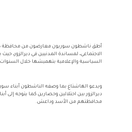
أطق ناشطون سوريون معارضون من محافظة ديرال
الاجتماعي، لمساندة المدنيين في ديرالزور، حي
السياسية والإعلامية بتهميشها خلال السنوات
ويدعو الهاشتاغ بما وصفه الناشطون أبناء سوري
ديرالزور بين احتلالين وحصارين كما يتوجه إلى أب
محافظتهم من الأسد وداعش.