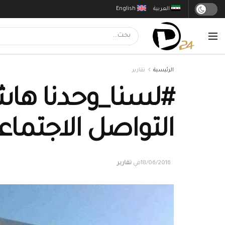
العربية
English
الرئيسية
تقارير
#لسنا_وحدنا هاشت
التواصل الاجتماع
18/06/2016
في
تقارير