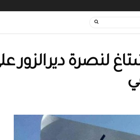
اغ لنصرة ديرالزور ع
ي