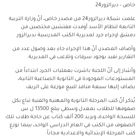
خاص – ديرالزور24
علمت شبكة ديرالزور24 من مصدر خاص، أنّ وزارة التربية
التابعة لنظام الأسد أوفدت مفتشين مختصين من
دمشق لإجراء جرد لمديرية الكتب المدرسية بديرالزور.
وأضاف المصدر، أنّ هذا الإجراء جاء بعد وصول عدد من
التقارير تفيد بوجود سرقات وتلاعب في المديرية.
وأشار إلى أنّ اللجنة باشرت بعمليات الجرد ابتداءاً من
المستودعات الموجودة في الثانوية الصناعية الثانية،
يضاف إليها سبعة منافذ للبيع موزعة على الريف.
يُذكر أنّ كتب المرحلة الثانوية والمهنية والفنية تباع بكل
صفوفها للطلاب بمعدل وسطي يبلغ 13500 ل.س
للنسخة الواحدة، ويزيد 200 ألف كتاب عن حاجة طلاب تلك
الصفوف من الكتب في العام الدراسي الواحد، بينما توزع
كتب المرحلة الإبتدائية والاعدادية مجاناً.