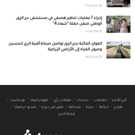
07/08/2026
إجراء 7 عمليات تنظير هضمي في مستشفى دير الزور
الوطني ضمن حملة “شفاء 4”
07/08/2026
الموارد المائية بدير الزور تواصل صيانة أقنية الري لتحسين
وصول المياه إلى الأراضي الزراعية
06/08/2026
أبرز الأنباء
مقابلات
دراسات
مقالات رأي
انفوجرافيك
بودكاست
تقارير
خرائط
ديرتنا
صحافة
صور من ديرتنا
فيديو جرافيك
مجلة الدير