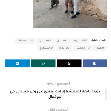
كلمات دلالية:
#البصيرة
الشحيل
الشدادي
الشعيطات
الصور
تل حميس
ديرالزور
لا للسلاح
الموضوع السابق
دورية تابعة لميليشيا إيرانية تعتدي على رجل مسيحي في
البوكمال!
الموضوع التالي