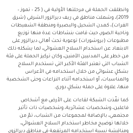
وانطلقت الحملة في مرحلتها الأولية في ( 25 – تموز –
2019)، وشملت مناطق في ريف ديرالزور الشرقي (شرق
الفرات)، كمدن الشحيل والبصيرة ومنطقة الشعيطات
وناحية الصور، حيث قامت بنشاطات عدة منها توزيع
مطبوعات (بروشورات) توعوية تحث أهالي ديرالزور على
الابتعاد عن استخدام السلاح العشوائي، لما يشكله ذلك
من خطر على المدنيين الآمنين، وكان تركيز الحملة على فئة
الشباب التي تعتبر الفئة الأكبر التي تستخدم السلاح
بشكلٍ عشوائي من خلال استخدامه في الأعراس
والمناسبات، أو استخدامه أثناء النزاعات وحتى الشخصية
منها، علاوة على حمله بشكلٍ دوري.
كما نفّذت الشبكة لقاءات على الأرض مع أشخاص
فاعلين، وشخصيات عشائرية، وشخصيات ذات تأثير
مجتمعي، بالإضافة لمجموعات من الشباب، تمّ من
خلالها توضيح مخاطر استخدام السلاح العشوائي،
ومناقشة نسبة استخدامه المرتفعة في مناطق ديرالزور،