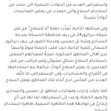
واستعراض العديد من الحوادث السلبية التي نتجت عن
استخدام السلاح والتي حصدت في بعض المناسبات
أرواحاً بشريةً.
وفي مرحلتها الثانية، نُفذّت حملة “لا للسلاح” من قبل
شبكة ديرالزور24، في ريف محافظة الحسكة بمدينة
الشدادي وبلدة تل حميس، ومدينة الصور في ريف ديرالزور
الشمالي للمرة الثانية، حيث لاقت الحملة قبولاً واسعاً
لدى أهالي المناطق المذكورة، نتيجةً لمعناتهم المتمثل
باستخدام السلاح بشكلٍ عشوائي وغير مراقب، من قبل
المدنيين، إذ يعتبر السلاح أدواتٌ شائعة يتم استخدامها
في الأفراح، والمشاجرات، وفي الإستعراض، ما خلّف
العديد من المآسي لدى أبناء تلك المناطق بفعل السلاح.
كما باركت إدارات وفعاليات مناطق تل حميس والشدادي
والصور الحملة، ودعت إلى استمرارها، لما لها من أثرٍ
إيجابيٍّ في مواجهة هذه الظاهرة السلبية، ظاهرة استخدام
السلاح.