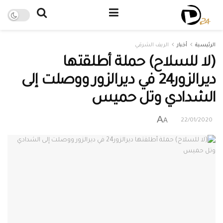
الرئيسية
أخبار
الريف الشرقي
(لا للسلاح) حملة أطلقتها
ديرالزور24 في ديرالزور ووصلت إلى
الشدادي وتل حميس
A
A
22/01/2020