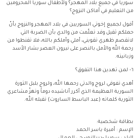
سوريا في جميع بلاد المهجر؟ ولأطفال سوريا المحرومين
من التعليم في أماكن النزوح؟
أقول لجميع إخوتي السوريين في بلاد المهجر والنزوح بأنّ
حملكم ثقيل وقد تعلّمت من والدي بأن الضربة التي
لاتقصم ظهري تقويني، أملي وأملكم بالله، فلا تقنطوا من
رحمة الله والأمل بالنصر على نيرون العصر بشار الأسد
وزبانيته.
٦- لمن تهدين هذا التفوق؟
أهدي تفوقي لروح والدتي رحمها الله، ولروح بلبل الثورة
السورية العظيمة الذي أكرر أناشيده دوماً وتهزّ مشاعري
الثورية كلماته (عبد الباسط الساروت) تقبله الله.
بطاقة شخصية:
الإسم : أميرة ياسر الحمد
البلد : سوريا -ديرالزور- حي العمال