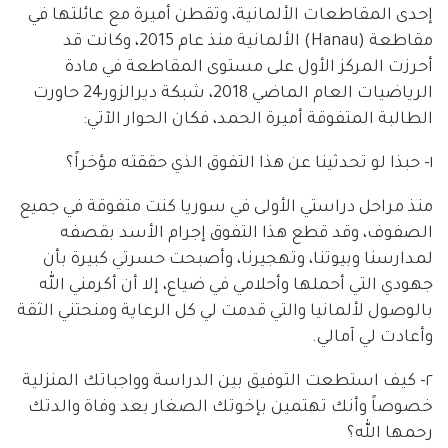
إحدى المقاطعات الألمانية، وتقطن أميرة مع عائلتها في
مقاطعة (Hanau) الألمانية منذ عام 2015، وكانت قد
أحرزت المركز الأول على مستوى المقاطعة في مادة
الرياضيات العام الماضي 2018، شبكة ديرالزور24 حاورت
الطالبة المتفوقة أميرة الحمد، فكان الحوار الآتي:
١- حبذا لو تحدثينا عن هذا التفوق الذي حققته مؤخراً؟
منذ مراحل دراستي الأولى في سوريا كنت متفوقة في جميع
الصفوف، وقد قطع هذا التفوق إجرام الأسد بقصفه
لمدارسنا وبيوتنا، وتهجيرنا، وأصبحت حسرتي كبيرة بأن
جهودي التي أحملها وأحلامي في ضياع، إلا أن أكرمني الله
بالوصول لألمانيا والتي قدمت لي كل الرعاية ومنحتني الثقة
وأعادت لي آمالي.
٢- كيف استطعت التوفيق بين الدراسة وواجباتك المنزلية
خصوصاً وأنك تهتمين بإخوتك الصغار بعد وفاة والدتك
رحمها الله؟