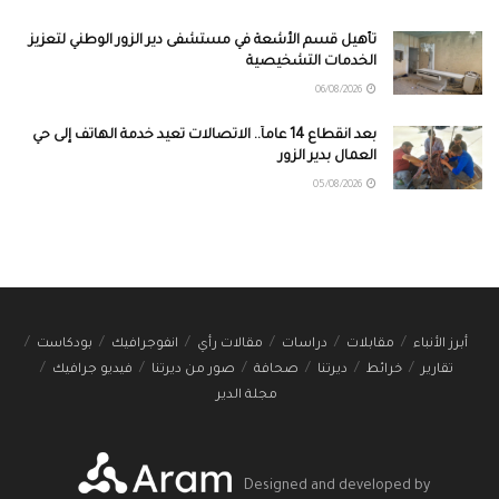
تأهيل قسم الأشعة في مستشفى دير الزور الوطني لتعزيز
الخدمات التشخيصية
06/08/2026
بعد انقطاع 14 عاماً.. الاتصالات تعيد خدمة الهاتف إلى حي
العمال بدير الزور
05/08/2026
أبرز الأنباء
مقابلات
دراسات
مقالات رأي
انفوجرافيك
بودكاست
تقارير
خرائط
ديرتنا
صحافة
صور من ديرتنا
فيديو جرافيك
مجلة الدير
Designed and developed by