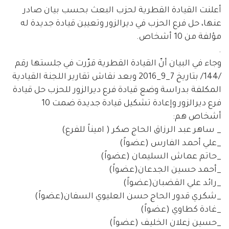
أعلنت القيادة القطرية لحزب البعث بحسب بيان صادر
عنها، حل فرع الحزب في ديرالزور وتعيين قيادة جديدة له
مؤلفة من 10 أشخاص.
.
وجاء في البيان أنّ القيادة القطرية قرّرت في جلستها رقم
/144/ بتاريخ 7_9_2016 وبعد نقاش تقارير اللجنة القيادية
المكلفة بدراسة وضع قيادة فرع ديرالزور للحزب حل قيادة
فرع ديرالزور وإعادة تشكيل قيادة جديدة ضمت 10
أشخاص هم:
_ ساهر عبد الرزاق الحاج صكر ( اميناً للفرع)
_علي أحمد الفارس (عضواً)
_حاتم عماش السليمان (عضواً)
_أحمد حسين الجدعان(عضواً)
_رائد علي القضبان(عضواً)
_شكري قدور الحاج حسن العليوي السفان(عضواً)
_غادة كطاوي (عضواً)
_حسين زعلان الخليف (عضواً)