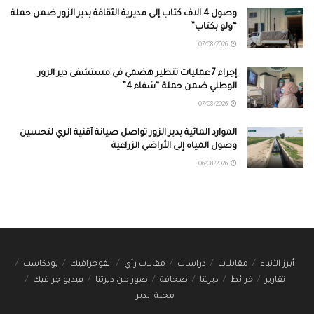
وصول 4 آلاف كتاب إلى مديرية الثقافة بدير الزور ضمن حملة
“ولو بكتاب”
07/08/2026
إجراء 7 عمليات تنظير هضمي في مستشفى دير الزور
الوطني ضمن حملة “شفاء 4”
07/08/2026
الموارد المائية بدير الزور تواصل صيانة أقنية الري لتحسين
وصول المياه إلى الأراضي الزراعية
06/08/2026
أبرز الأنباء
مقابلات
دراسات
مقالات رأي
انفوجرافيك
بودكاست
تقارير
خرائط
ديرتنا
صحافة
صور من ديرتنا
فيديو جرافيك
مجلة الدير