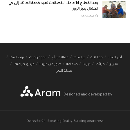
بعد انقطاع 14 عاماً.. الاتصالات تعيد خدمة الهاتف إلى حي
العمال بدير الزور
05/08/2026
أبرز الأنباء
مقابلات
دراسات
مقالات رأي
انفوجرافيك
بودكاست
تقارير
خرائط
ديرتنا
صحافة
صور من ديرتنا
فيديو جرافيك
مجلة الدير
Designed and developed by
DeirezZor24: Speaking Reality, Building Awareness