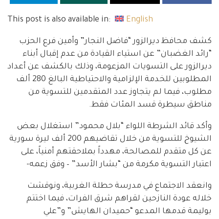
This post is also available in:
English
كشف محافظ ديرالزور “فاضل النجار” وأمين فرع الحزب
“رائد الغضبان” عن استياء القيادة من عدم إقبال أبناء
ديرالزور على التسويات المزعومة، وذلك بالكشف عن أعداد
المطلوبين للخدمة الإلزامية والاحتياطية البالغ 280 ألف
مطلوب، فيما لم يتجاوز عدد المتقدمين للتسوية من
مناطق سيطرة قسد المئات فقط.
وأكد قائد الشرطة اللواء “بلال محمود” استغلال بعض
الشيوخ للتسوية من خلال تقاضيهم 200 ألف ليرة سورية
عن كل متقدم للمصالحة، مهدداً بملاحقتهم أمنياً، على
اعتبار التسوية مكرمة من “بشار الأسد” – وفق زعمه-
وانعقد الاجتماع في مدرسة حطلة الغربية، ونوقشت
خلاله عودة النازحين لقراهم شرق الفرات، فيما اختتم
بوليمة قدمها المدعو “حميدان الهايش” و”علي