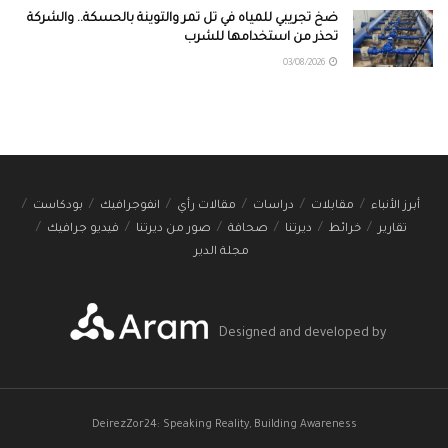
ضخ تجريبي للمياه في تل تمر والتوينة بالحسكة.. والشركة
تحذر من استخدامها للشرب
03/08/2026
أبرز الأنباء
مقابلات
دراسات
مقالات رأي
انفوجرافيك
بودكاست
تقارير
خرائط
ديرتنا
صحافة
صور من ديرتنا
فيديو جرافيك
مجلة الدير
Designed and developed by
DeirezZor24: Speaking Reality, Building Awareness