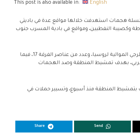
This post is also available in:
English
لسلة هجمات استهدفت خلالها مواقع عدة في باديتي
راطة وكصيبة النفطيين، ومواقع في بادية المسرب جنوب
وأسفر الهجوم عن مقتل عناصر من ميليشيا قاطرجي الموالية لروسيا، وعدد من عناصر الفرقة 17، فيما
الغربي، بهدف تمشيط المنطقة وصد الهجمات
 بتمشيط المنطقة منذ أسبوع، وتسيير حملات في
Share
Send