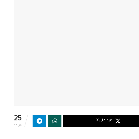
25
غرد على X
قراءة