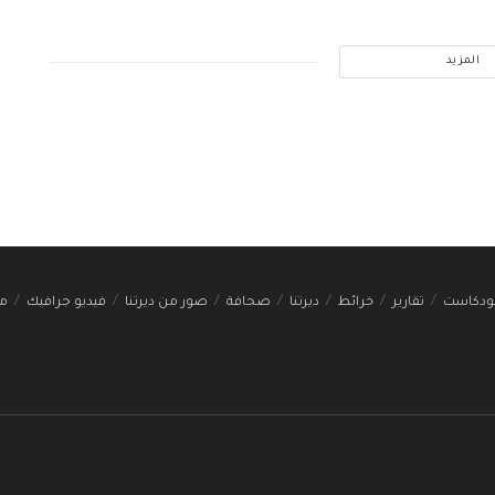
المزيد
ودكاست
تقارير
خرائط
ديرتنا
صحافة
صور من ديرتنا
فيديو جرافيك
مج