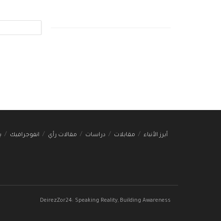
أبرز الأنباء
مقابلات
دراسات
مقالات رأي
انفوجرافيك
ب
DeirezZor24: Speaking Reality, Building Awareness