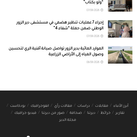
“ولو بكتاب”
07/08/2026
إجراء 7 عمليات تنظير هضمي في مستشفى دير الزور
الوطني ضمن حملة “شفاء 4”
07/08/2026
الموارد المائية بدير الزور تواصل صيانة أقنية الري لتحسين
وصول المياه إلى الأراضي الزراعية
06/08/2026
أبرز الأنباء
مقابلات
دراسات
مقالات رأي
انفوجرافيك
بودكاست
تقارير
خرائط
ديرتنا
صحافة
صور من ديرتنا
فيديو جرافيك
مجلة الدير