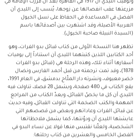
وتوفيت الليدي آن 1917 في القاهرة بعد أن قرّرت الإقامة في
مزرعتها عقب انفصالها عن زوجها، يُنسب إلى الليدي آن
الفضل في المساعدة في الحفاظ على نسل الخيول
العربية الأصيلة، وقد اشتهرت بين أصدقائها باسم
(السيدة النبيلة صاحبة الخيول).
تظهر هنا النسخة الأولى من كتاب قبائل بدو الفرات، وهو
أحد الكتابين اللذين كتبتهما الليدي آن استناداً إلى يوميات
أسفارها أثناء تلك، وهذه الرحلة هي (قبائل بدو الفرات
1878)، وقد تمت ترجمته من قبل أحمد الفارس ونضال
خضر معيوف، ونشرته دار الملّاح بدمشق، في العام 1991،
يقع الكتاب في 480 صفحة، ويشمل 28 فصلا، تناولت فيه
الليدي آن كل ما يخصّ القبائل، ويعدّ الكتاب من المراجع
المهمة والكتب الضخمة التي تناولت القبائل، وفيه حديث
عن قبائل الفرات وعاداتهم وبعض من قصصهم التي
عايشتها الليدي آن ودوّنتها، كما يشمل ملاحظاتها
الشخصية، ولعلّنا نقتبس منها قولا عن نساء البدو في
الفصل الخامس والعشرين من كتاب رحلتها: