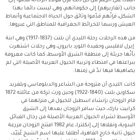
البلاد، على الرغم من كلّ ذلك فإنّ هؤلاء الرحّالة قدّموا إلى
جانب (تقاريرهم) إلى حكوماتهم، وهي ليست دائما بهذا
الشكل، فإنّهم قدّموا وثائق حول الحياة الاجتماعية وأنماط
العيش ورسما للخرائط الجغرافية للمناطق التي عبروها.
من هذه الرحلات رحلة الليدي آن بلنت (1837-1917) وهي ابنة
إيرل لافليس وحفيدة اللورد بايرون، وهي رحلات اشتهرت
بأنّها جريئة إلى منطقة الشرق الأوسط، كما كانت معروفة
ببراعتها في امتطاء وتربية الخيول العربية الأصيلة التي لم
يضاهيها فيها ندّ في زمنها.
كانت الليدي آن متزوجة من الشاعر والدبلوماسي ويلفريد
سكاوين بلنت (1840-1922) وحين ورث ترِكة من عائلته 1872
قام الزوجان بإنشاء اسطبل للخيول في منزلهما في
كرابيت بارك، حيث سافر الزوجان بعدها إلى الشرق
الأوسط لشراء الخيول العربية الأصيلة من رجال القبائل
البدوية، ونقلاها إلى إنكلترا، عام 1982 افتتح الزوجان مزرعة
خيول ثانية خارج القاهرة، أطلقا عليها اسم الشيخ عُبَيّد،