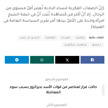
(إنّ الصفات الفكرية لنساء البادية تُعتبر أقلّ مستوى من
الرجال…إلا أنّ أكثر من مُشاهَدة تُثبت أنّ في خيمة الشيخ
امرأة واحدة على الأقلّ بيدها أمر تقرير السياسة العامة في
القبيلة).
كلمات دلالية:
إنكلترا
الفرات
القاهرة
الليدي آن بلنت
دمشق
ويلفريد سكاوين
الموضوع السابق
حالات فرار لعناصر من قوات الأسد بديرالزور بسبب سوء
المعاملة
الموضوع التالي