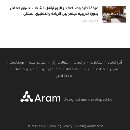
غرفة تجارة وصناعة دير الزور تؤهل الشباب لسوق العمل
بدورة تدريبية تجمع بين الريادة والتطبيق العملي
04/08/2026
أبرز الأنباء
مقابلات
دراسات
مقالات رأي
انفوجرافيك
بودكاست
تقارير
خرائط
ديرتنا
صحافة
صور من ديرتنا
فيديو جرافيك
مجلة الدير
Designed and developed by
DeirezZor24: Speaking Reality, Building Awareness