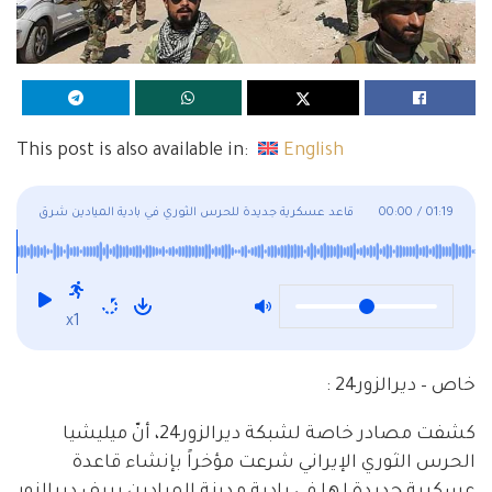
This post is also available in:
English
01:19
/
00:00
قاعد عسكرية جديدة للحرس الثوري في بادية الميادين شرق
ديرالزور
x1
خاص – ديرالزور24 :
كشفت مصادر خاصة لشبكة ديرالزور24، أنّ ميليشيا
الحرس الثوري الإيراني شرعت مؤخراً بإنشاء قاعدة
عسكرية جديدة لها في بادية مدينة الميادين بريف ديرالزور