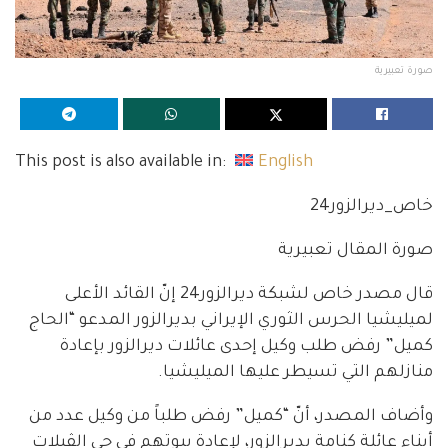
صورة تعبيرية
This post is also available in:
English
خاص_ديرالزور24
صورة المقال تعبيرية
قال مصدر خاص لشبكة ديرالزور24 إنّ القائد الأعلى
لميليشيا الحرس الثوري الإيراني بديرالزور المدعو “الحاج
كميل” رفض طلب وكيل إحدى عائلات ديرالزور بإعادة
منازلهم التي تسيطر عليها الميليشيا.
وأضاف المصدر، أنّ “كميل” رفض طلباً من وكيل عدد من
أبناء عائلة كنامة بديرالزور، لإعادة بيوتهم في حي الڤيلات