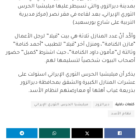
بمدينة ديرالزور، والتي تسيطر عليها ميليشيا الحرس
الثوري الإيراني، بعد لقاءه في مقر نصر (مركز مديرية
التربية على شارع بورسعيد)
وأكّد أنّ عدد المنازل ثلاثة هي بيت “ڤيلا” لرجل الأعمال
“مازن الكنامة”، ومنزل آخر “ڤيلا” للطبيب “أحمد كنامة”
وثالثة ل”مأمون داود الكنامة”، حيث اشترط “كميل” حضور
أصحاب البيوت شخصياً لتسليمها لهم.
يذكر أن ميليشيا الحرس الثوري الإيراني استولت على
عشرات المنازل الكبيرة والشقق بمحافظة ديرالزور
بذريعة غياب أهلها أو معارضتهم لنظام الأسد.
كلمات دلالية:
ديرالزور
ميليشيا الحرس الثوري الإيراني
نظام الأسد