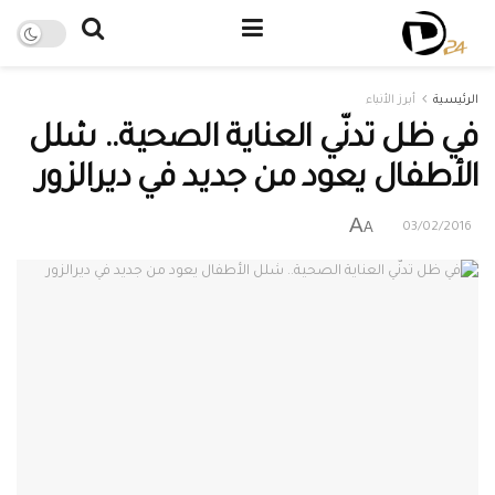
الرئيسية
أبرز الأنباء
في ظل تدنّي العناية الصحية.. شلل
الأطفال يعود من جديد في ديرالزور
A
A
03/02/2016