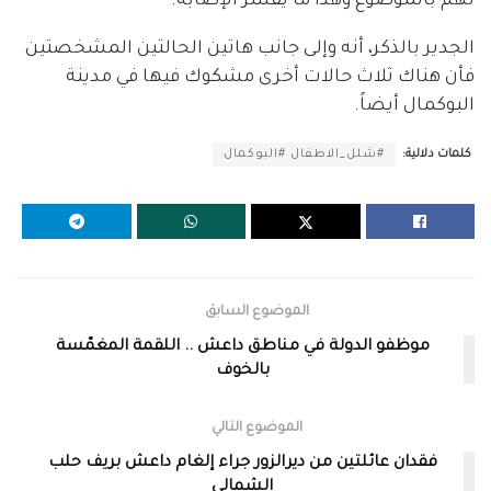
لهم بالموضوع وهذا ما يفسر الإصابة.
الجدير بالذكر، أنه وإلى جانب هاتين الحالتين المشخصتين
فأن هناك ثلاث حالات أخرى مشكوك فيها في مدينة
البوكمال أيضاً.
كلمات دلالية:
#شلل_الاطفال #البوكمال
الموضوع السابق
موظفو الدولة في مناطق داعش .. اللقمة المغمّسة
بالخوف
الموضوع التالي
فقدان عائلتين من ديرالزور جراء إلغام داعش بريف حلب
الشمالي