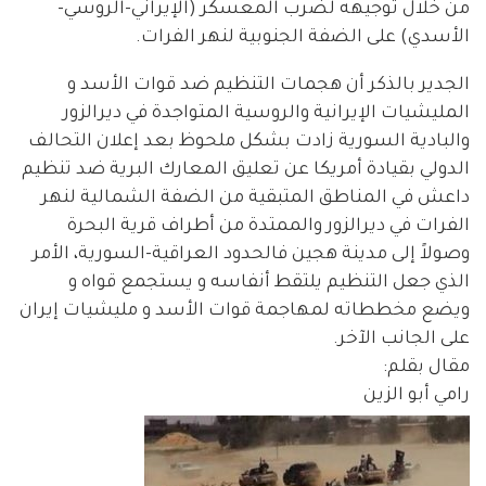
من خلال توجيهه لضرب المعسكر (الإيراني-الروسي-
الأسدي) على الضفة الجنوبية لنهر الفرات.
الجدير بالذكر أن هجمات التنظيم ضد قوات الأسد و
المليشيات الإيرانية والروسية المتواجدة في ديرالزور
والبادية السورية زادت بشكل ملحوظ بعد إعلان التحالف
الدولي بقيادة أمريكا عن تعليق المعارك البرية ضد تنظيم
داعش في المناطق المتبقية من الضفة الشمالية لنهر
الفرات في ديرالزور والممتدة من أطراف قرية البحرة
وصولاً إلى مدينة هجين فالحدود العراقية-السورية، الأمر
الذي جعل التنظيم يلتقط أنفاسه و يستجمع قواه و
ويضع مخططاته لمهاجمة قوات الأسد و مليشيات إيران
على الجانب الآخر.
مقال بقلم:
رامي أبو الزين