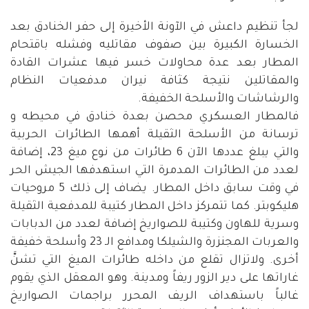
لجأ تنظيم داعش في الآونة الأخيرة إلى حفر الخنادق بعد
الخسارة الكبيرة بين صفوف مقاتليه وفشله باقتحام
المطار بعد عدة محاولات خسر فيها عشرات القادة
والمقاتلين نتيجة كثافة نيران مدفعيات النظام
والرشاشات والأسلحة الخفيفة.
فالمطار العسكري محصن بعدة خنادق في محيطه و
ترسانة من الأسلحة الثقيلة أهمها الطائرات الحربية
والتي يبلغ عددها الآن 6 طائرات من نوع ميغ 23، إضافة
لعدد من الطائرات المدمرة التي استهدفها الجيش الحر
في وقت سابق داخل المطار. يضاف إلى ذلك 5 مروحيات
هليكوبتر. كما تتمركز داخل المطار كتيبة للمدفعية الثقيلة
وسرية للهاون وكتيبة للصواريخ إضافة لعدد من الدبابات
والعربات المجنزرة والشيلكا ومدافع الـ 23 وأسلحة خفيفة
أخرى. ولاتزال تقلع من داخله طائرات الميغ التي تشنَّ
غاراتها على دير الزور ريفاً ومدينة. وهو المعقل الذي يقوم
غالباً باستهداف الريف المحرر براجمات الصواريخ