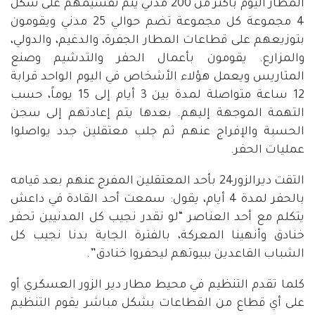
المطار اليوم بأكثر من 200 مدني يتم تقسيمهم على شكل
4 مجموعة كل مجموعة تضم حوالي 25 مدني ويقومون
بتوزيعهم على قطاعات المطار الجفرة، والدغيم، والدولي،
والمزارع. يقومون بأعمال الحفر والتدشيم وصنع
المتاريس ويعمل هؤلاء الأشخاص في اليوم الواحد قرابة
12 ساعة متواصلة لمدة بين 3 أيام إلى 15 يوماً، حسب
التهمة الموجهة إليهم. بعدها يتم إعادتهم إلى سجن
الحسبة والإفراج عنهم ثم جلب معتقلين جدد يواصلوا
عمليات الحفر.
التقت ديرالزور24 بأحد المعتقلين المفرج عنهم بعد قيامه
بالحفر لمدة 4 أيام، يقول: سمعت أحد القادة في داعش
يتكلم مع أحد العناصر “لو نقدر نجيب كل المدنيين تحفر
خنادق وأنهينا المعركة، بالفترة الجاية بدنا نجيب كل
الشباب القاعدين ببيوتهم ليحفروا خنادق”.
كلما تقدم التنظيم في محيط مطار دير الزور العسكري أو
على أي قطاع من القطاعات بشكل مباشر يقوم التنظيم