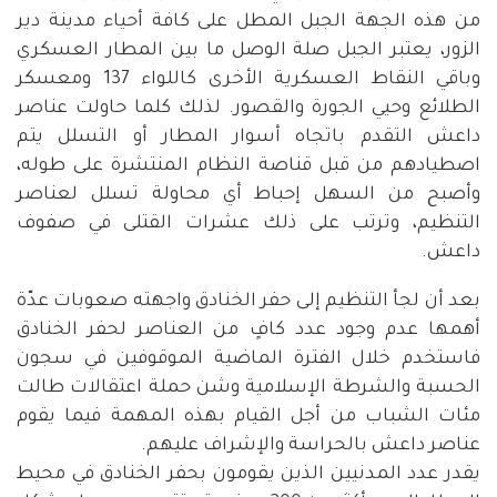
من هذه الجهة الجبل المطل على كافة أحياء مدينة دير
الزور، يعتبر الجبل صلة الوصل ما بين المطار العسكري
وباقي النقاط العسكرية الأخرى كاللواء 137 ومعسكر
الطلائع وحيي الجورة والقصور. لذلك كلما حاولت عناصر
داعش التقدم باتجاه أسوار المطار أو التسلل يتم
اصطيادهم من قبل قناصة النظام المنتشرة على طوله،
وأصبح من السهل إحباط أي محاولة تسلل لعناصر
التنظيم، وترتب على ذلك عشرات القتلى في صفوف
داعش.
بعد أن لجأ التنظيم إلى حفر الخنادق واجهته صعوبات عدّة
أهمها عدم وجود عدد كافٍ من العناصر لحفر الخنادق
فاستخدم خلال الفترة الماضية الموقوفين في سجون
الحسبة والشرطة الإسلامية وشن حملة اعتقالات طالت
مئات الشباب من أجل القيام بهذه المهمة فيما يقوم
عناصر داعش بالحراسة والإشراف عليهم.
يقدر عدد المدنيين الذين يقومون بحفر الخنادق في محيط