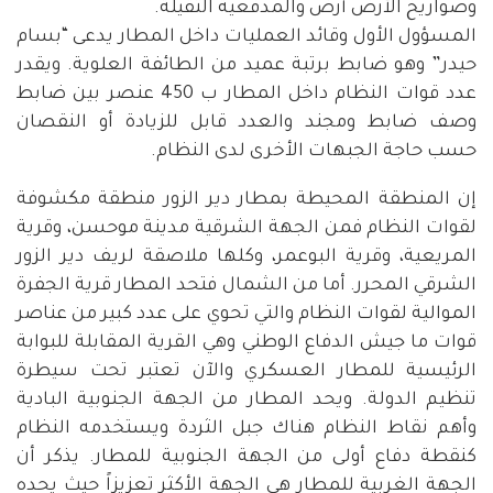
وصواريخ الأرض أرض والمدفعية الثقيلة.
المسؤول الأول وقائد العمليات داخل المطار يدعى “بسام
حيدر” وهو ضابط برتبة عميد من الطائفة العلوية. ويقدر
عدد قوات النظام داخل المطار ب 450 عنصر بين ضابط
وصف ضابط ومجند والعدد قابل للزيادة أو النقصان
حسب حاجة الجبهات الأخرى لدى النظام.
إن المنطقة المحيطة بمطار دير الزور منطقة مكشوفة
لقوات النظام فمن الجهة الشرقية مدينة موحسن، وقرية
المريعية، وقرية البوعمر، وكلها ملاصقة لريف دير الزور
الشرقي المحرر. أما من الشمال فتحد المطار قرية الجفرة
الموالية لقوات النظام والتي تحوي على عدد كبير من عناصر
قوات ما جيش الدفاع الوطني وهي القرية المقابلة للبوابة
الرئيسية للمطار العسكري والآن تعتبر تحت سيطرة
تنظيم الدولة. ويحد المطار من الجهة الجنوبية البادية
وأهم نقاط النظام هناك جبل الثردة ويستخدمه النظام
كنقطة دفاع أولى من الجهة الجنوبية للمطار. يذكر أن
الجهة الغربية للمطار هي الجهة الأكثر تعزيزاً حيث يحده