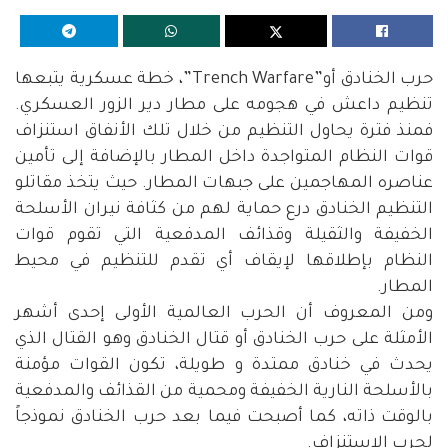
حرب الخنادق أو”Trench Warfare”، خطة عسكرية يتبعها
تنظيم داعش في هجومه على مطار دير الزور العسكري.
فمنذ فترة يحاول التنظيم من خلال تلك الأنفاق استنزاف
قوات النظام المتواجدة داخل المطار بالإضافة إلى تأمين
عناصره المهاجمين على جبهات المطار. حيث يتخذ مقاتلو
التنظيم الخنادق درع حماية لهم من كثافة نيران الأسلحة
الخفيفة والثقيلة وقذائف المدفعية التي تقوم قوات
النظام بإطلاقها لإيقاف أي تقدم للتنظيم في محيط
المطار.
ومن المعروف أن الحرب العالمية الأولى إحدى أشهر
الأمثلة على حرب الخنادق أو قتال الخنادق وهو القتال الذي
يحدث في خنادق ممتدة و طويلة، تكون القوات مؤمنة
بالأسلحة النارية الخفيفة ومحمية من القذائف والمدفعية
بالوقت ذاته، كما أصبحت فيما بعد حرب الخنادق نموذجاً
لحرب الاستنزاف.