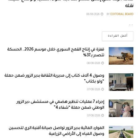
نقله
08/08/2026
BY
EDITORIAL BOARD
...
أكمل القراءة
قفزة في إنتاج القمح السوري خلال موسم 2026.. الحسكة
تتصدر بـ37%
08/08/2026
وصول 4 آلاف كتاب إلى مديرية الثقافة بدير الزور ضمن حملة
“ولو بكتاب”
07/08/2026
إجراء 7 عمليات تنظير هضمي في مستشفى دير الزور
الوطني ضمن حملة “شفاء 4”
07/08/2026
الموارد المائية بدير الزور تواصل صيانة أقنية الري لتحسين
وصول المياه إلى الأراضي الزراعية