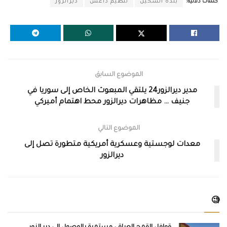
كلمات دلالية:
بلدة الشحيل
تنظيم داعش
ديرالزور
الموضوع السابق
مدير ديرالزور24 يلتقي المبعوث الخاص إلى سوريا في
جنيف … مظاهرات ديرالزور محط اهتمام أميركي
الموضوع التالي
معدات لوجستية وعسكرية أمريكية متطورة تصل إلى
ديرالزور
🧐