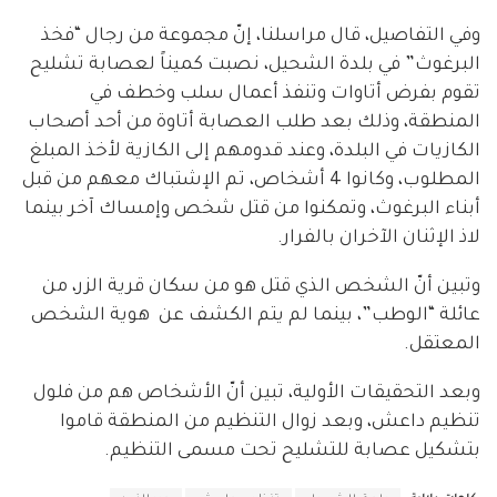
وفي التفاصيل، قال مراسلنا، إنّ مجموعة من رجال “فخذ
البرغوث” في بلدة الشحيل، نصبت كميناً لعصابة تشليح
تقوم بفرض أتاوات وتنفذ أعمال سلب وخطف في
المنطقة، وذلك بعد طلب العصابة أتاوة من أحد أصحاب
الكازيات في البلدة، وعند قدومهم إلى الكازية لأخذ المبلغ
المطلوب، وكانوا 4 أشخاص، تم الإشتباك معهم من قبل
أبناء البرغوث، وتمكنوا من قتل شخص وإمساك آخر بينما
لاذ الإثنان الآخران بالفرار.
وتبين أنّ الشخص الذي قتل هو من سكان قرية الزر، من
عائلة “الوطب”، بينما لم يتم الكشف عن هوية الشخص
المعتقل.
وبعد التحقيقات الأولية، تبين أنّ الأشخاص هم من فلول
تنظيم داعش، وبعد زوال التنظيم من المنطقة قاموا
بتشكيل عصابة للتشليح تحت مسمى التنظيم.