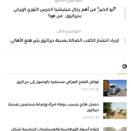
الموضوع السابق
“أبو الخير” من أهم رجال ميليشيا الحرس الثوري الإيراني
بديرالزور.. من هو؟
الموضوع التالي
ازدياد انتشار الكلاب الضالة بمدينة ديرالزور يثير هلع الأهالي
🧐
قوافل القمح العراقي مستمرة بالوصول إلى دير الزور
02/05/2025
حصان هائج يتسبب بوفاة امرأة وإصابة شخصين بمدينة
ديرالزور
26/02/2025
ارتفاع أسعار القرطاسية والمستلزمات الدراسية تشكل