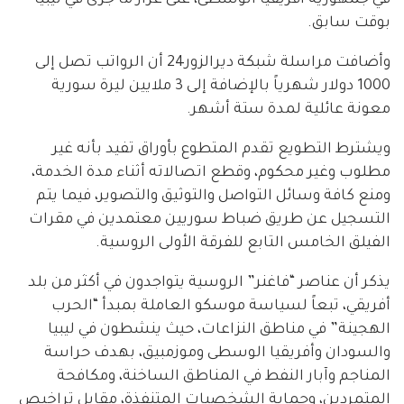
في جمهورية أفريقيا الوسطى، على غرار ما جرى في ليبيا
بوقت سابق.
وأضافت مراسلة شبكة ديرالزور24 أن الرواتب تصل إلى
1000 دولار شهرياً بالإضافة إلى 3 ملايين ليرة سورية
معونة عائلية لمدة ستة أشهر.
ويشترط التطويع تقدم المتطوع بأوراق تفيد بأنه غير
مطلوب وغير محكوم، وقطع اتصالاته أثناء مدة الخدمة،
ومنع كافة وسائل التواصل والتوثيق والتصوير، فيما يتم
التسجيل عن طريق ضباط سوريين معتمدين في مقرات
الفيلق الخامس التابع للفرقة الأولى الروسية.
يذكر أن عناصر “فاغنر” الروسية يتواجدون في أكثر من بلد
أفريقي، تبعاً لسياسة موسكو العاملة بمبدأ “الحرب
الهجينة” في مناطق النزاعات، حيث ينشطون في ليبيا
والسودان وأفريقيا الوسطى وموزمبيق، بهدف حراسة
المناجم وآبار النفط في المناطق الساخنة، ومكافحة
المتمردين، وحماية الشخصيات المتنفذة، مقابل تراخيص