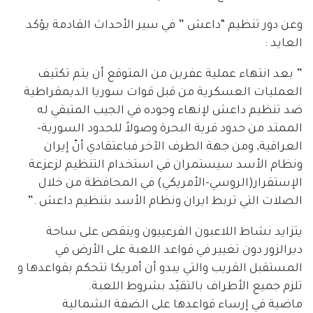
وعن دور تنظيم “داعش ” في سير الأحداث القادمة يؤكد
العايد :
” بعد انتهاء عملية عفرين من المتوقع أن يتم تكثيف
العمليات العسكرية من قبل قوات سوريا الديمقراطية
ضد تنظيم داعش لإنهاء وجوده في الجيب المتبقي له
الممتد من حدود قرية البحرة وصولاً للحدود السورية-
العراقية, ومن جهة الطرف الآخر فباعتقادي أنّ إيران
ونظام الأسد سيستمران في استخدام التنظيم لزعزعة
الإستقرار(الروسي-الأمريكي) في المحافظة من خلال
الصلات التي تربط ايران ونظام الأسد بتنظيم داعش .”
يتزايد نشاط اللاعبون الفرعييون وينقص على ساحة
ديرالزور دون تغيير في قواعد اللعبة على الأرض في
المستقبل القريب والتي يبدو أن أمريكا تتحكم بقواعدها و
تلزم جميع الأطراف بالتقيّد بشروط اللعبة.
ماضية في إرساء قواعدها على الضفة الشمالية