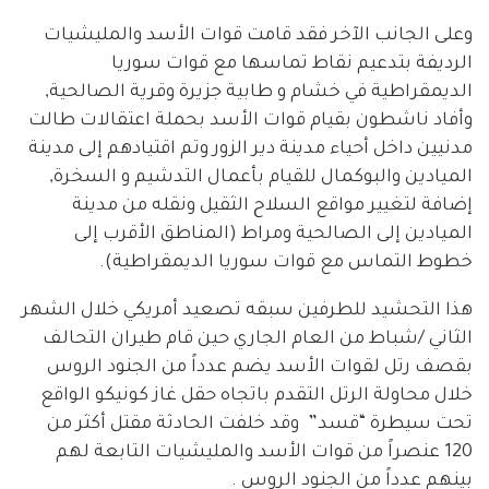
وعلى الجانب الآخر فقد قامت قوات الأسد والمليشيات
الرديفة بتدعيم نقاط تماسها مع قوات سوريا
الديمقراطية في خشام و طابية جزيرة وقرية الصالحية,
وأفاد ناشطون بقيام قوات الأسد بحملة اعتقالات طالت
مدنيين داخل أحياء مدينة دير الزور وتم اقتيادهم إلى مدينة
الميادين والبوكمال للقيام بأعمال التدشيم و السخرة,
إضافة لتغيير مواقع السلاح الثقيل ونقله من مدينة
الميادين إلى الصالحية ومراط (المناطق الأقرب إلى
خطوط التماس مع قوات سوريا الديمقراطية).
هذا التحشيد للطرفين سبقه تصعيد أمريكي خلال الشهر
الثاني /شباط من العام الجاري حين قام طيران التحالف
بقصف رتل لقوات الأسد يضم عدداً من الجنود الروس
خلال محاولة الرتل التقدم باتجاه حقل غاز كونيكو الواقع
تحت سيطرة “قسد” وقد خلفت الحادثة مقتل أكثر من
120 عنصراً من قوات الأسد والمليشيات التابعة لهم
بينهم عدداً من الجنود الروس .