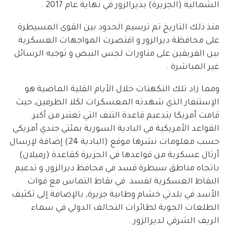
الشمالية (الجزيرة) بديرالزور في نهاية عام 2017 .
منذ ذلك التاريخ تم ترسيم الحدود بين القوى المسيطرة
على محافظة ديرالزور و اقتصرت المواجهات العسكرية
بين الفريقين على مناورات لجس النبض و توجيه الرسائل
غير المباشرة .
ومما زاد تلك التكهنات خلال الأيام القلية الماضية هو
الإستنفار الذي شهدته المعسكرات لكلا الطرفين, حيث
قامت أمريكا بتدعيم قاعدة التنف التي تعتبر من أكبر
القواعد الأمريكية في البادية السورية بمئتي جندي أمريكي
حسب معلومات نشرها موقع (البادية 24) إضافة لإرسال
أرتال عسكرية من قواعدها في الجزيرة كقاعدة (رميلان)
باتجاه مناطق سيطرة قسد في محافظ ديرالزور, و تدعيم
النقاط العسكرية لقسد في نقاط التماس مع قوات
الأسد في بلدتي خشام وطابية جزيرة, بالإضافة إلى تكثيف
الطلعات الجوية لطائرات التحالف الدولي في سماء
الريف الشرقي لديرالزور .