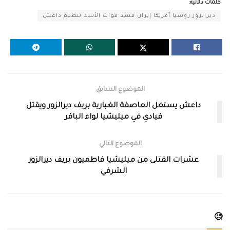
كلمات دلالية:
ديرالزور روسيا أمريكا إيران قسد قوات الأسد تنظيم داعش
الموضوع السابق
داعش يستغل العاصفة الغبارية بريف ديرالزور ويقتل
قيادي في ميليشيا لواء الباقر
الموضوع التالي
عشرات القتلى من ميليشيا فاطميون بريف ديرالزور
الشرقي
🧐