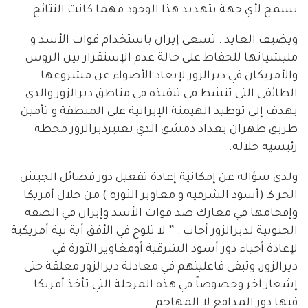
يسمح لأي جهة بتهديد هذا الوجود مهما كانت النتائج.
ويضيف العايد : تسعى إيران باستخدام قوات الأسد و
مليشياتها للحفاظ على حالة عدم الإستقرار بين الروس
والأمريكان في ديرالزور لإبعاد الأضواء عن مشروعها
الطائفي التي تنشط في تنفيذه في مناطق ديرالزور والذي
يهدف إلى توطيد الهيمنة الإيرانية على المنطقة و تأمين
طريق طهران بغداد دمشق الذي تعتبرديرالزور محطة
رئيسية خلاله.
ولدى سؤاله عن إمكانية إعادة تفعيل دور فصائل الجيش
الحر كـ (أسود الشرقية و مغاوير الثورة ) من خلال أمريكا
وإقحامها في معارك ضد قوات الأسد وإيران في الضفة
الجنوبية لديرالزور أجاب : ” لا تلوح في الأفق أية نية أمريكية
لإعادة أحياء دور أسود الشرقية أومغاوير الثورة في
ديرالزور, وتبقى فاعليتهم في معادلة ديرالزور معلقة حتى
إشعار آخر وخصوصاً في هذه المرحلة التي تأخذ أمريكا
فيها دور المدافع لا المهاجم.