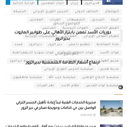
كلمات دلالية:
#ديرالزور
إيران
اتحاد الفلاحين
الإدارة الذاتية
البوكمال
التحالف الدولي
الحرس الثوري الإيراني
الحسكة
الرقة
الشحيل
الشعيطات
الفرات
الفلاحين
الموضوع السابق
الفيلق الخامس
القوات الروسية
المدنيين
دوريات الأسد تمعن بابتزاز الأهالي على طوابير المازوت
المركز الثقافي الإيراني
الميادين
الميليشيات الإيرانية
بديرالزور
بلدة الصالحية
تنظيم داعش
دير الزور
ديرالزور
قسد
قوات الأسد
قوات التحالف الدولي
قوات سوريا الديمقراطية
الموضوع التالي
مخيم الهول
مدينة البوكمال
مدينة الميادين
مدينة ديرالزور
ارتفاع أسعار الطاقة الشمسية بديرالزور
مدينة هجين
ميليشيا الحرس الثوري الإيراني
ميليشيا الدفاع الوطني
ميليشيا حزب الله
ميليشيا فاطميون
ميليشيا لواء القدس
نظام الأسد
نهر الفرات
🧐
مديرية الخدمات الفنية تبدأ إعادة تأهيل الجسر الترابي
الواصل بين حي كنامات وحويجة صكر في دير الزور
02/08/2026
مدير منطقة الميادين يبحث مع أهالي القورية واقع الخدمات