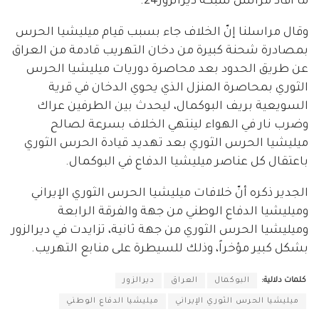
ما أفاد مراسل شبكة ديرالزور24.
وقال مراسلنا إنّ الخلاف جاء بسبب قيام ميليشيا الحرس
بمصادرة شحنة كبيرة من دخان التهريب قادمة من العراق
عن طريق الحدود بعد محاصرة دوريات ميليشيا الحرس
الثوري بمحاصرة المنزل الذي يحوي الدخان في قرية
السويعية بريف البوكمال، ليحدث بين الطرفين عراك
وضرب نار في الهواء لينتهي الخلاف بسرعة لصالح
ميليشيا الحرس الثوري بعد تهديد قيادة الحرس الثوري
باعتقال كل عناصر ميليشيا الدفاع في البوكمال.
الجدير ذكره أنّ خلافات ميليشيا الحرس الثوري الإيراني
وميليشيا الدفاع الوطني من جهة والفرقة الرابعة
وميليشيا الحرس الثوري من جهة ثانية، تزايدت في ديرالزور
بشكل كبير مؤخراً، وذلك للسيطرة على منابع التهريب.
كلمات دلالية:
البوكمال
العراق
ديرالزور
ميليشيا الحرس الثوري الإيراني
ميليشيا الدفاع الوطني