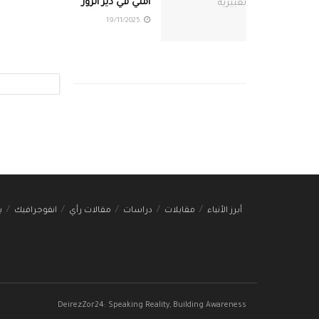
أمني في دير الزور
19/11/2025
أبرز الأنباء
مقابلات
دراسات
مقالات رأي
انفوجرافيك
ب
DeirezZor24: Speaking Reality, Building Awareness