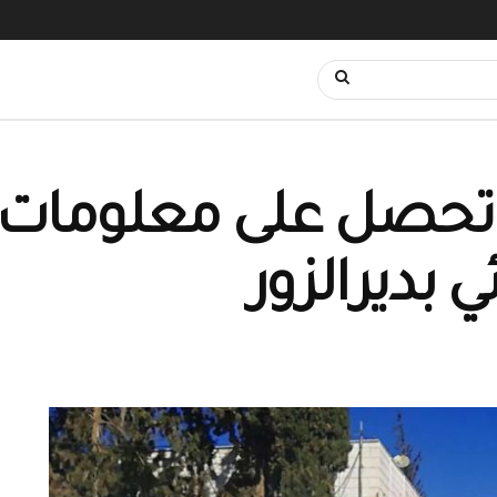
بكة ديرالزور24 تحصل على مع
ي بديرالزور