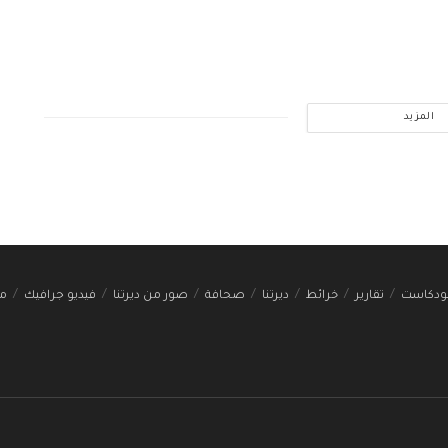
المزيد
ودكاست
تقارير
خرائط
ديرتنا
صحافة
صور من ديرتنا
فيديو جرافيك
مج