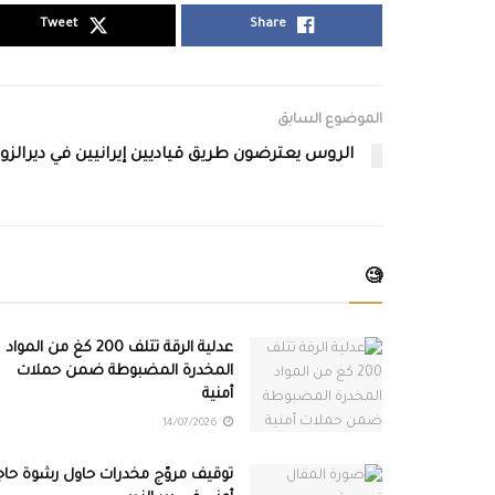
Tweet
Share
الموضوع السابق
الروس يعترضون طريق قياديين إيرانيين في ديرالزور
🧐
عدلية الرقة تتلف 200 كغ من المواد
المخدرة المضبوطة ضمن حملات
أمنية
14/07/2026
توقيف مروّج مخدرات حاول رشوة حاج