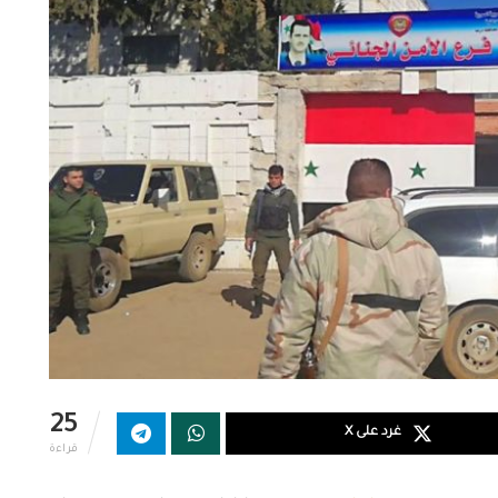
25
غرد على X
قراءة