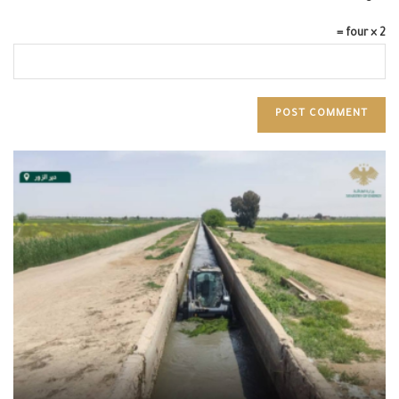
four × 2 =