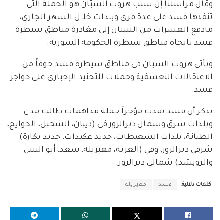
وقال مراسلنا إنّ سبب هروب الشبّان هو الحملة التي
تنفذها قسد على عدة قرى وبلدات خلال الشهر الجاري،
مادفع العشرات من الشبان إلى مغادرة مناطق سيطرة
قسد باتجاه مناطق سيطرة الحكومة السورية.
ويأتي هروب الشبان في مناطق سيطرة قسد خوفاً من
الاعتقالات التعسفية وحملات للتجنيد الإجباري على حواجز
قسد.
يذكر أن قسد نفذت مؤخراً حملة مداهمات طالت مدن
وبلدات شرق وشمال ديرالزور في (ذيبان، الشحيل، الحوايج،
الطيانة، بلدات الشعيطات، جديد عكيدات، جديد بكارة)
شرقي ديرالزور، وفي (العزبة، معيزيلة، سعد، أبو النيتل
والرويشد) شمالي ديرالزور.
كلمات دلالية:
قسد
معيزيلة