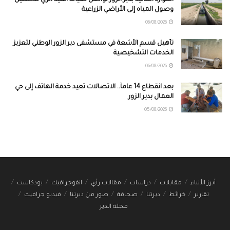
الموارد المائية بدير الزور تواصل صيانة أقنية الري لتحسين
وصول المياه إلى الأراضي الزراعية
06/08/2026
تأهيل قسم الأشعة في مستشفى دير الزور الوطني لتعزيز
الخدمات التشخيصية
06/08/2026
بعد انقطاع 14 عاماً.. الاتصالات تعيد خدمة الهاتف إلى حي
العمال بدير الزور
05/08/2026
أبرز الأنباء
مقابلات
دراسات
مقالات رأي
انفوجرافيك
بودكاست
تقارير
خرائط
ديرتنا
صحافة
صور من ديرتنا
فيديو جرافيك
مجلة الدير