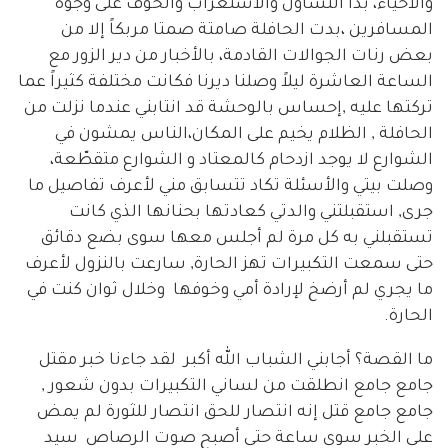
والأحياء، بدأ التساؤل والاستغراب والخوف على وجوه
المسافرين ،بدت الحافلة صامتة صمتا مربكاً إلا من
بعض رنات الجوالات القادمة، بالأخبار من دير الزور مع
الساعة العاشرة ليلاً وصلنا ديرنا فكانت مختلفة كثيراً عما
تركتها عليه ,إحساس بالوحشة قد انتابني عندما نزلت من
الحافلة , الظلام يخيم على المكان،الناس يمشون في
الشوارع لا يوجد ازدحام كالمعتاد و الشوارع متقطّعة،
وصلت بيتي والأسئلة تكاد تتسابق مني لأعرف تفاصيل ما
جرى, استقبلتني والدتي كعادتها بحنانها الذي كانت
تستقبلني به كل مرة لم أجلس معها سوى بضع دقائق
حتى سمعت التكبيرات تهز الحارة, سارعت بالنزول لأعرف
ما يجري لم أرضخ لإرادة أمي وخوفها وخلال ثوان كنت في
الحارة.
ما القصة؟ أجابني الشباب الله أكبر لقد جاءنا خبر مقتل
جامع جامع انطلقت من لساني التكبيرات بدون شعور ,
جامع جامع قتل إنه انتصار للحق انتصار للثورة لم يمض
على الخبر سوى ساعة حتى أصبح صوت الرصاص سيد