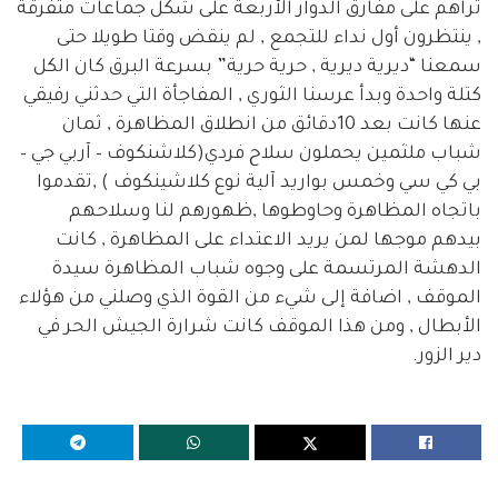
تراهم على مفارق الدوار الأربعة على شكل جماعات متفرقة
, ينتظرون أول نداء للتجمع , لم ينقض وقتا طويلا حتى
سمعنا “ديرية ديرية , حرية حرية” بسرعة البرق كان الكل
كتلة واحدة وبدأ عرسنا الثوري , المفاجأة التي حدثني رفيقي
عنها كانت بعد 10دقائق من انطلاق المظاهرة , ثمان
شباب ملثمين يحملون سلاح فردي(كلاشنكوف – آربي جي –
بي كي سي وخمس بواريد آلية نوع كلاشينكوف ) ,تقدموا
باتجاه المظاهرة وحاوطوها ,ظهورهم لنا وسلاحهم
بيدهم موجها لمن يريد الاعتداء على المظاهرة , كانت
الدهشة المرتسمة على وجوه شباب المظاهرة سيدة
الموقف , اضافة إلى شيء من القوة الذي وصلني من هؤلاء
الأبطال , ومن هذا الموقف كانت شرارة الجيش الحر في
دير الزور.