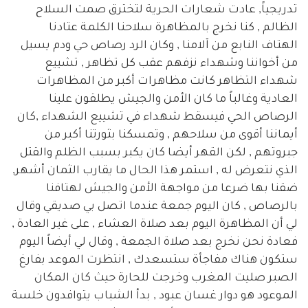
تدريجياً, عادت شعارات الحرية لتخترق صمت السلاح
الظالم , كنا نخرج بالمظاهرة سلاحنا الكلمة عتادنا
الهتاف النابع من آلامنا , وكان الرد رصاص حي ودم يسيل
من أخواننا وشهداء نزفهم عقب كل تظاهر , تشييع
شهداء التظاهر كانت مظاهرات أكبر من المظاهرات
العادية وغالباً ما كان الأمن والجيش يطلقون علينا
الرصاص الحي فيسقط شهداء في تشييع الشهداء ,كان
أيماننا أقوى من سلاحهم , وتمسكنا بثورتنا أكبر من
جبروتهم , لكن القهر أيضا كان يكبر بسبب الظلم والقتل
الذي نتعرض له , استمر هذا الحال ما يقارب الثمان أشهر,
ضقنا بها ضرعا من مواجهة الأمن والجيش لهتافنا
بالرصاص , كان اليوم جمعة عندما اتصل بي صديقي وقال
لي أن المظاهرة اليوم بعد صلاة العشاء , على غير العادة ,
فعادة نحن نخرج بعد صلاة الجمعة , وقال لي أيضاً اليوم
ستكون هناك مفاجأة ستسعدك , انتظرت الموعد بفارغ
الصبر صليت المغرب وخرجت للحارة حيث كان المكان
الموعود هو دوار غسان عبود , بدأ الشباب يتوافدون خلسة