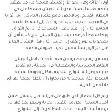
أولى أجزائه وهي الحواجز، وتكشف همجية من كنا نعتقد
بأنهم حماتنا , صبت مدرعات الجيش حممها على حي
المطار القديم , وبالاخص جامع عثمان الذي كان رمزا ثوريا
في المدينة , قذيقة دبابة غادرة أدت إلى اسقاط مئذنة
الجامع, كان أول اعتداء على المساجد في تاريخ الثورة ,
وبها سقط آخر عهد بيننا وبين الجيش الذي كنا نتأمل أن
يصحو ذات يوم ويقف إلى جانبنا , كان هذا الاعتداء الغابر
على دير الزور بمثابة فتيل لحرب ضروس قادمة.
بعد مرور فترة قصيرة من هذه الأحداث، احتل الجيش
النقاط الحساسة والمفصلية في المدينة , لم تغادر
دباباته وعرباته شوارع المدينة , فكان وجودها بمثابة
السوط الذي سيجلد به من يحاول أن ينطق بكلمة لها أي
دلالة عن الحرية.
رغم كل الحصار الذي طبّق على حرياتنا حتى بالتنقل ضمن
أحياء المدينة , لكن من تنفس الحرية وشعر بمذاقها لن
تردعه آليات الجلاد , عادت المظاهرات إلى الشوارع