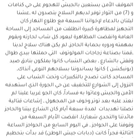
الموقف الأمن يستعين بالجيش للهجوم على حي كنامات
و (7) من الثوار توفر لديهم السلاح يتصدون له ,عشنا
ليلتان بالدعاء لإخواننا السبعة مع طلوع النهار كان
التجهيز لمظاهرة كبيرة انطلقت من المساجد إلى الساحة
العامة وانقضت المظاهرة ليعود كل شاب لحارته ويقوم
بمهمته ودوره بحماية الحاجز, لم يكن هناك سلاح لدينا
,قمنا بصناعة زجاجات المولوتوف التي حملتها بيدي طوال
وقفتي بالشارع , بعض الشباب كانوا يملكون بنادق صيد
(بونبكشن ) كانوا يساندوننا بسلاحهم النوعي آنذاك,
المساجد كانت تصدح بالتكبيرات وتحث الشباب على
النزول إلى الشوارع للتخفيف عن حي الجورة الذي استهدفه
الأمن والجيش وعاثوا به فساداً, كان الجو غريبا علينا لم
نعتد عليه بعد توتر وخوف من المجهول , إشاعات قتالية
تصلنا تهديدات لمدة سبعة أيام كان الشارع بيتنا والحاجز
مائدتنا والتحدي شعارنا, انقضت الأيام السبعة من
وقوفنا على الحواجز , في اليوم السابع من الحواجز الساعة
الثالثة فجراً كانت (دبابات جيش الوطن) قد بدأت بتحطيم