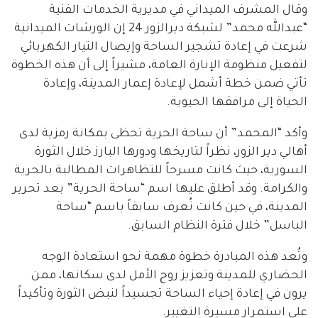
وقال المشرف الميداني في مديرية الخدمات الفنية
“عبدالله محمد” لشبكة ديرالزور 24 إن الورشات الميدانية
شرعت في إعادة تشجير الساحة وإيصال التيار الكهربائي
لتفعيل منظومة الإنارة العامة، مشيراً إلى أن هذه الخطوة
تأتي ضمن خطة أشمل لإعادة إعمار المدينة، وإعادة
الحياة إلى مرافقها الحيوية.
وأكد “المحمد” أن ساحة الحرية تحظى بمكانة رمزية لدى
أهالي دير الزور، نظراً لتاريخها ودورها البارز خلال الثورة
السورية، حيث كانت مسرحاً للتظاهرات المطالبة بالحرية
والكرامة. وقد أطلق عليها اسم “ساحة الحرية” بعد تحرير
المدينة، في حين كانت تُعرف سابقاً باسم “ساحة
الباسل” خلال فترة النظام السابق.
وتُعد هذه المبادرة خطوة مهمة نحو استعادة الوجه
الحضاري للمدينة وتعزيز روح الأمل لدى سكانها، ممن
يرون في إعادة إحياء الساحة تجسيداً لنبض الثورة وتأكيداً
على استمرار مسيرة التغيير.