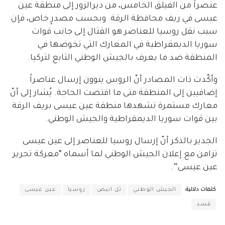
عنصراً من الفيلق الخامس، من ديرالزور إلى منطقة عين
عيسى في ريف محافظة الرقة. وبحسب مصدرٍ خاص، فإن
سبب نقل روسيا للعناصر هو القتال إلى جانب قوات
سوريا الديمقراطية في المعارك التي تخوضها في
المنطقة ضد ما يعرف بالجيش الوطني التابع لتركيا.
وأكّدت ذات المصادر أنّ الروس ينوون إرسال عناصراً
إضافيين إلى المنطقة متى ما اقتضت الحاجة. يُشار إلى أنّ
معارك مستمرة تشهدها منطقة عين عيسى بريف الرقة
بين قوات سوريا الديمقراطية والجيش الوطني.
الجدير بالذكر أنّ إرسال روسيا للعناصر إلى عين عيسى
تزامن مع إعلان الجيش الوطني لما أسماه “معركة تحرير
عين عيسى”.
كلمات دلالية:
الجيش الوطني
تل ابيض
روسيا
عين عيسى
قسد