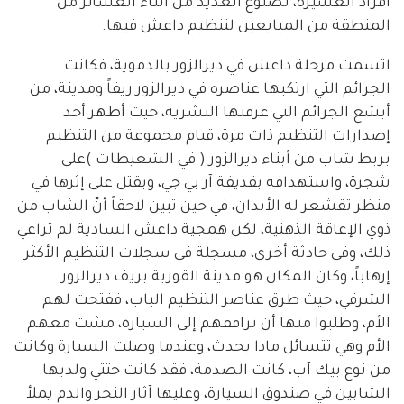
أفراد العشيرة، لضلوع العديد من أبناء العشائر من
المنطقة من المبايعين لتنظيم داعش فيها.
اتسمت مرحلة داعش في ديرالزور بالدموية، فكانت
الجرائم التي ارتكبها عناصره في ديرالزور ريفاً ومدينة، من
أبشع الجرائم التي عرفتها البشرية، حيث أظهر أحد
إصدارات التنظيم ذات مرة، قيام مجموعة من التنظيم
بربط شاب من أبناء ديرالزور ( في الشعيطات )على
شجرة، واستهدافه بقذيفة آر بي جي، ويقتل على إثرها في
منظر تقشعر له الأبدان، في حين تبين لاحقاً أنّ الشاب من
ذوي الإعاقة الذهنية، لكن همجية داعش السادية لم تراعي
ذلك، وفي حادثة أخرى، مسجلة في سجلات التنظيم الأكثر
إرهاباً، وكان المكان هو مدينة القورية بريف ديرالزور
الشرقي، حيث طرق عناصر التنظيم الباب، ففتحت لهم
الأم، وطلبوا منها أن ترافقهم إلى السيارة، مشت معهم
الأم وهي تتسائل ماذا يحدث، وعندما وصلت السيارة وكانت
من نوع بيك آب، كانت الصدمة، فقد كانت جثتي ولديها
الشابين في صندوق السيارة، وعليها آثار النحر والدم يملأ