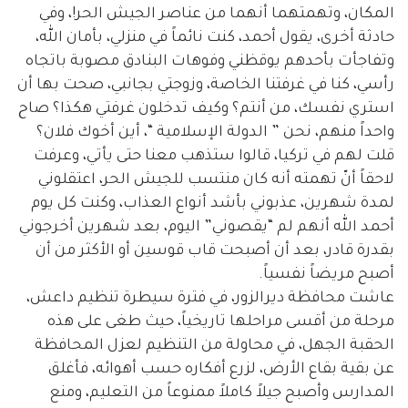
المكان، وتهمتهما أنهما من عناصر الجيش الحر!، وفي
حادثة أخرى، يقول أحمد، كنت نائماً في منزلي، بأمان الله،
وتفاجأت بأحدهم يوقظني وفوهات البنادق مصوبة باتجاه
رأسي، كنا في غرفتنا الخاصة، وزوجتي بجانبي، صحت بها أن
استري نفسك، من أنتم؟ وكيف تدخلون غرفتي هكذا؟ صاح
واحداً منهم، نحن ” الدولة الإسلامية “، أين أخوك فلان؟
قلت لهم في تركيا، قالوا ستذهب معنا حتى يأتي، وعرفت
لاحقاً أنّ تهمته أنه كان منتسب للجيش الحر، اعتقلوني
لمدة شهرين، عذبوني بأشد أنواع العذاب، وكنت كل يوم
أحمد الله أنهم لم “يقصوني” اليوم، بعد شهرين أخرجوني
بقدرة قادر، بعد أن أصبحت قاب قوسين أو الأكثر من أن
أصبح مريضاً نفسياً.
عاشت محافظة ديرالزور، في فترة سيطرة تنظيم داعش،
مرحلة من أقسى مراحلها تاريخياً، حيث طغى على هذه
الحقبة الجهل، في محاولة من التنظيم لعزل المحافظة
عن بقية بقاع الأرض، لزرع أفكاره حسب أهوائه، فأغلق
المدارس وأصبح جيلاً كاملاً ممنوعاً من التعليم، ومنع