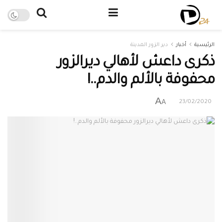
الرئيسية
أخبار
دير الزور المدينة
ذكرى داعش لأهالي ديرالزور
محفوفة بالألم والدم..!
A
A
23/02/2020