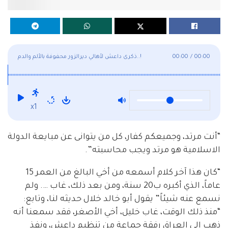
00:00
/
00:00
ذكرى داعش لأهالي ديرالزور محفوفة بالألم والدم..!
x1
“أنت مرتد، وجميعكم كفار، كل من يتوانى عن مبايعة الدولة
الاسلامية هو مرتد ويجب محاسبته”.
“كان هذا آخر كلام أسمعه من أخي البالغ من العمر 15
عاماً، الذي أكبره ب20 سنة، ومن بعد ذلك، غاب …. ولم
نسمع عنه شيئاً” يقول أبو خالد خلال حديثه لنا، وتابع:
“منذ ذلك الوقت، غاب خليل، أخي الأصغر، فقد سمعنا أنه
ذهب إلى العراق رفقة جماعة من تنظيم داعش، ونفذ