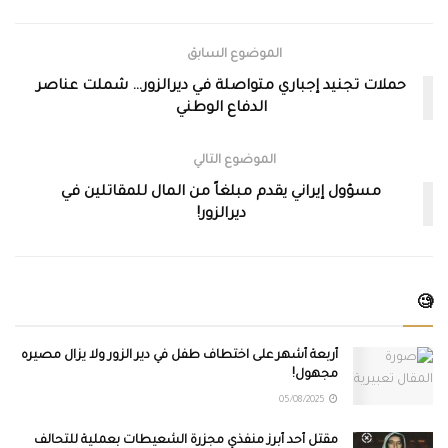
الموضوع السابق
حملات تجنيد إجباري متواصلة في ديرالزور… شملت عناصر
الدفاع الوطني
الموضوع التالي
مسؤول إيراني يقدم مبلغاً من المال للمقاتلين في
ديرالزور!
🧐
أربعة أشهر على اختطاف طفل في دير الزور ولا يزال مصيره
مجهول!
05/08/2025
مقتل أحد أبرز منفّذي مجزرة الشعيطات بعملية للتحالف