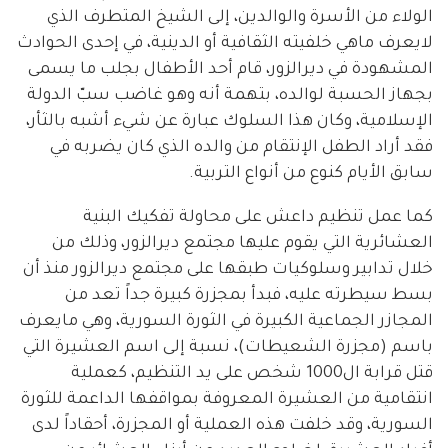
الولاء من الأسرة والوالدين، إلى الشيخ المتطرف الذي
لايعرف ماهي خلفيته الثقافية أو الدينية، في إحدى الحوادث
المشهودة في ديرالزور، قام أحد الأطفال بجلب ما يسمى
بجهاز الحسبة لوالده، بتهمة أنه وهو غاضب سبّ الدولة
الإسلامية، وكان هذا السلوك عبارة عن شيء أشبه بالثأر،
فقد أراد الطفل الإنتقام من والده الذي كان يضربه في
سابق الأيام كنوع من أنواع التربية.
كما عمل تنظيم داعش على محاولة تفكيك البنية
العشائرية التي يقوم عليها مجتمع ديرالزور، وذلك من
خلال تدابير وسلوكيات طبقها على مجتمع ديرالزور منذ أن
بسط سيطرته عليه، فبدأ بمجزرة كبيرة جداً تعد من
المجازر الجماعية الكبيرة في الثورة السورية، وهي مايعرف
باسم (مجزرة الشعيطات)، نسبة إلى اسم العشيرة التي
قتل قرابة ال1000 شخص على يد التنظيم، كعملية
انتقامية من العشيرة المعروفة بمواقفها الداعمة للثورة
السورية، وقد خلفت هذه العملية أو المجزرة، أحقاداً لدى