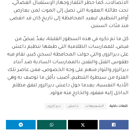
الاتصالات، كما حظر التلفاز وجهاز الإستقبال الفضائي،
تحت طائلة العقوبة التي تصل إلى الموت لمن يعارض
أوامر التنظيم، ليعيد المحافظة إلى تاريخ كان قد انقضى
منذ مئات السنين.
كل ما تم ذكره في هذه السطور القليلة، يعدّ غيضٌ من
فيض، للممارسات الظلامية التي طبقها تنظيم داعش
على ديرالزور، والتي حولت المحافظة لسجنٍ كبير، تقام فيه
طقوس القتل والتفنن بالممارسات السادية ضد أبناء
ديرالزور والثوار منهم على وجه الخصوص، فمن عاصر تلك
الفترة من سيطرة التنظيم، أصيب بأقل ما توصف به وهي
الأذية النفسية، بعدما حول داعش ديرالزور لنفق مظلم
الداخل إليه مفقود والخارج منه مولود.
كلمات دلالية:
الشعيطات
داعش
ديرالزور