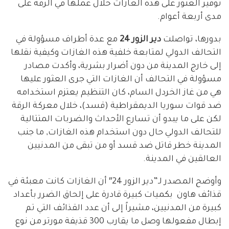
توفير العثور على هذه الغازات خلال عملها في الرقة على
مدى أربعة أعوام.
بدورها، تواصلت
دير الزور 24
مع عدة أطراف مسؤولة في
التحالف الدولي لمتابعة خلفية هذه الغازات وكيفية نقلها
إلى خارج المدينة من دون أضرار بشرية، وأكدت مصادر
مسؤولة في التحالف أن الغازات التي جرى العثور عليها
هي من غاز الخردل السام، كان التنظيم يعتزم استخدامه
ضد قوات سوريا الديمقراطية (قسد)، خلال معركة الرقة
لكن على ما يبدو أن تسارع الأحداث والضربات المتتالية
للتحالف الدولي حال دون استخدام هذه الغازات, ما جنب
المدينة خطر قاتل ضد قسد أو من تبقى من المدنيين
العالقين في المدينة.
وأوضح المصدر لـ”دير الزور 24″ أن الغازات كانت معبئة في
قذائف هاون بكميات كبيرة قادرة على إلحاق الضرر بأعداد
كبيرة من المدنيين، مشيراً إلى أن عدد القذائف التي تم
إبطال مفعولها وصل ما يقارب 300 قذيفة مورتر من نوع