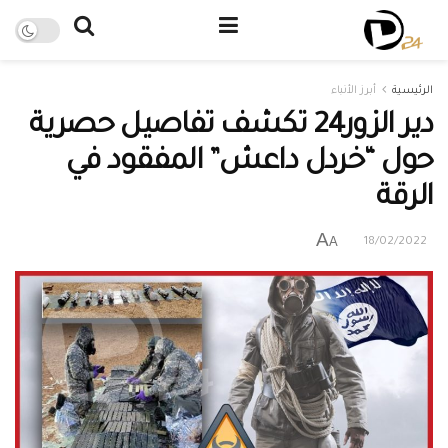
الرئيسية
أبرز الأنباء
دير الزور24 تكشف تفاصيل حصرية
حول “خردل داعش” المفقود في
الرقة
A
A
18/02/2022