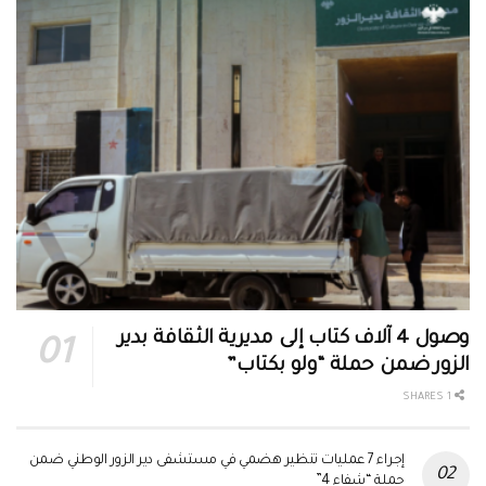
وصول 4 آلاف كتاب إلى مديرية الثقافة بدير
الزور ضمن حملة “ولو بكتاب”
1 SHARES
إجراء 7 عمليات تنظير هضمي في مستشفى دير الزور الوطني ضمن
حملة “شفاء 4”