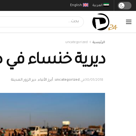
العربية
English
الرئيسية
uncategorized
ديرية خنساء في ص
30/01/2018
في
uncategorized
,
أبرز الأنباء
,
دير الزور المدينة