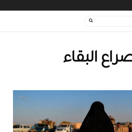
راع البقاء