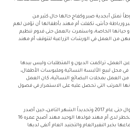
ً تمثل أبجدية صبر وكفاح حالها حال كثير من
ر ورباطة جأش، تكفلت أم مهند بأطفالها أن تؤمن لهم
 و حياتها الخاصة، واستمرت بالعمل حتى قدوم تنظيم
هن من العمل في الورشات الزراعية لتتوقف أم مهند
ن العمل، تراكمت الديون و المتطلبات وليس بيدها
اً في محل لبيع الألبسة النسائية وملبوسات الأطفال،
 من العمل بمحلات البضائع النسائية، كان العمل
انها المرتب التي تحصل عليه على الاستمرار في فصول
استمرت المرأة الراضية بقسمتها على هذا المنوال حتى عام 2017 وتحديداً الشهر الثامن، حين أصدر
تنظيم داعش قرار التجنيد الإجباري، دق ناقوس الخطر لدى أم مهند فولدها الوحيد مهند أصبح عمره 16
ها بخبر النفيرالعام والتجنيد العام ألغى لديها