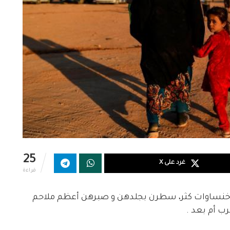
25
غرد على X
قراءة
خنساوات كثر، سطرن بجلدهن و صبرهن أعظم ملاحم
رب أم بعد .