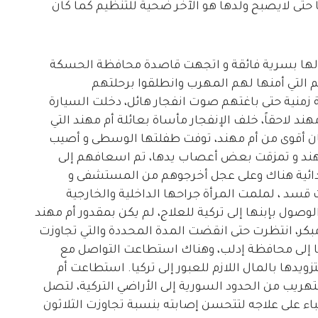
ا حتى لايصبح ولدها هو الآخر ضحية للتنظيم كما كان
الها بسرية فائقة و اتجهت قاصدة محافظة الحسكة
 التي أمنها لهم المهرب وانطلقوا برحلتهم
 زمنية حتى باغتهم صوت انفجار هائل، دخلت السيارة
ند لاحقاً، خلف الإنفجار مأساة بعائلة أم مهند التي
 كان أقوى من أم مهند، توفت طفلتها الوسطى و أصيب
هند و تمزقت بعض أعصاب يدها، تم اسعافهم إلى
ئية هناك وعلى عجل أخرجوهم من المستشفى و
 قسد ، لملمت المرأة جراحها الداخلية والخارجية
صول بإبنها إلى تركية للعلاج، لم يكن بمقدور أم مهند
كر، انتظرت حتى انقضت المدة المحددة والتي تجاوزت
ها إلى محافظة إدلب، وهناك استطاعت التواصل مع
ويدها بالمال اللازم للعبور إلى تركيا. استطاعت أم
هريب من الحدود السورية إلى الأراضي التركية، لتصل
باء على علاجه لتتحسن إصابته بنسبة تجاوزت الثلاثون