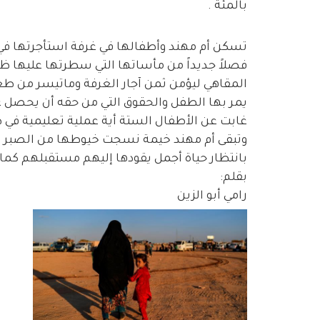
بالمئة .
تسكن أم مهند وأطفالها في غرفة استأجرتها في إ
فصلاً جديداً من مأساتها التي سطرتها عليها ظر
المقاهي ليؤمن ثمن آجار الغرفة وماتيسر من طعام 
يمر بها الطفل والحقوق التي من حقه أن يحصل ع
غابت عن الأطفال الستة أية عملية تعليمية في 
وتبقى أم مهند خيمة نسجت خيوطها من الصبر وال
بانتظار حياة أجمل يقودها إليهم مستقبلهم كما ت
بقلم:
رامي أبو الزين