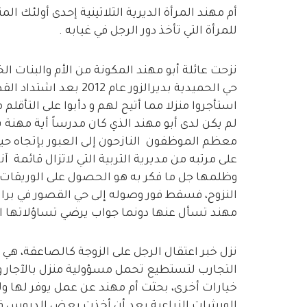
أم مهند المرأة الديرية الثلاثينية إحدى أولئك ا
للمرأة التي تأخذ دور الرجل في غيابه .
نزحت عائلة أبو مهند المكونة من الأم والبنات ال
حي الحميدية بديرالزور عا
استأجروا منزلا مما أتيح لهم و دأبوا على التأقلم 
لم يكن لدى أبو مهند الذي كان مدرساً أية مهنة
معظم الموظفون النازحون إلى العبور بإتجاه ح
على مرتبه من مديرية التربية التي لاتزال قائمة آن
وظلمها جل ما فكر به هو الحصول على الوريقات 
النزوح، فسقط فور وصوله إلى حي القصور في براث
مهند تسأل عنها دونما جواب يرضي تساؤلاتها ال
نزل خبر اعتقال الرجل على الزوجة كالصاعقة، هي ا
التجارب لتستطيع تحمل مسؤولية منزل بالآجار و
خيارات أخرى، بحثت أم مهند عن عمل يوفر لها 
الورشات الزراعية بعد أن أخذت بعض الدروس في