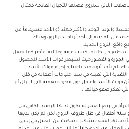
لمناضلات اللاتي ستروى قصتها للأجيال القادمة كمثال
خمسة والولد الأوحد والأكبر مهند ذو الأحد عشرعاماً من
م 2012 بعد اشتداد القصف على المدينة إلى أحد أرياف ديرالزور، وهناك
مع واقع النزوح الجديد.
 يستطيع من خلالها كسب قوته وعائلته، فأجبر كما يفعل
يي الجورة والقصور حيث تسيطر قوات الأسد للحصول
ذاك، لم يأخذ أبو مهند باعتباره إجرام قوات الأسد
النقدية التي تعينه في سد احتياجات أطفاله في ظل
ن قوات الأسد واعتقل دون معرفة تهمته التي لاتزال أم
تي تعكر صفو حياتها .
مرأة في ربيع العمر لم يكون لديها الرصيد الكافي من
 ستة أطفال في ظل ظروف النزوح، لكن لم يكن لديها
ولأطفالها لقمة عيشهم و تمكنت من العمل في إحدى
 العمل من إحدى جاراتها التي عملت على مساعدتها .