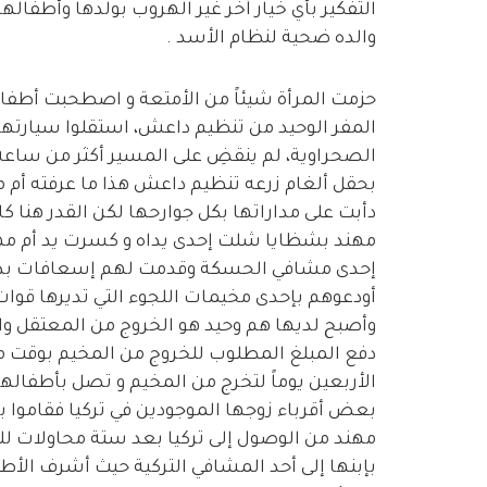
التفكير بأي خيار آخر غير الهروب بولدها وأطفاله
والده ضحية لنظام الأسد .
حزمت المرأة شيئاً من الأمتعة و اصطحبت أطف
المفر الوحيد من تنظيم داعش، استقلوا سيارتهم
الصحراوية، لم ينقضِ على المسير أكثر من ساعة
بحقل ألغام زرعه تنظيم داعش هذا ما عرفته أم مه
دأبت على مداراتها بكل جوارحها لكن القدر هنا
مهند بشظايا شلت إحدى يداه و كسرت يد أم م
إحدى مشافي الحسكة وقدمت لهم إسعافات بدا
أودعوهم بإحدى مخيمات اللجوء التي تديرها قوات
وأصبح لديها هم وحيد هو الخروج من المعتقل والو
دفع المبلغ المطلوب للخروج من المخيم بوقت مب
الأربعين يوماً لتخرج من المخيم و تصل بأطفال
بعض أقرباء زوجها الموجودين في تركيا فقاموا بتز
مهند من الوصول إلى تركيا بعد ستة محاولات للت
بإبنها إلى أحد المشافي التركية حيث أشرف الأط