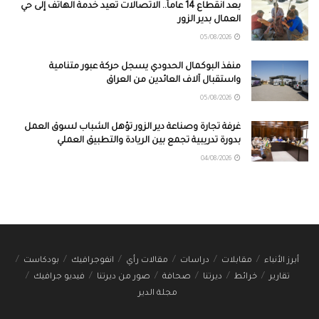
بعد انقطاع 14 عاماً.. الاتصالات تعيد خدمة الهاتف إلى حي
العمال بدير الزور
05/08/2026
منفذ البوكمال الحدودي يسجل حركة عبور متنامية
واستقبال آلاف العائدين من العراق
05/08/2026
غرفة تجارة وصناعة دير الزور تؤهل الشباب لسوق العمل
بدورة تدريبية تجمع بين الريادة والتطبيق العملي
04/08/2026
أبرز الأنباء
مقابلات
دراسات
مقالات رأي
انفوجرافيك
بودكاست
تقارير
خرائط
ديرتنا
صحافة
صور من ديرتنا
فيديو جرافيك
مجلة الدير