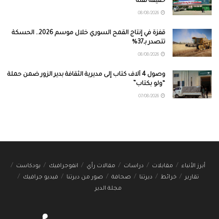
حقيقة نقله
08/08/2026
قفزة في إنتاج القمح السوري خلال موسم 2026.. الحسكة
تتصدر بـ37%
08/08/2026
وصول 4 آلاف كتاب إلى مديرية الثقافة بدير الزور ضمن حملة
“ولو بكتاب”
07/08/2026
أبرز الأنباء
مقابلات
دراسات
مقالات رأي
انفوجرافيك
بودكاست
تقارير
خرائط
ديرتنا
صحافة
صور من ديرتنا
فيديو جرافيك
مجلة الدير