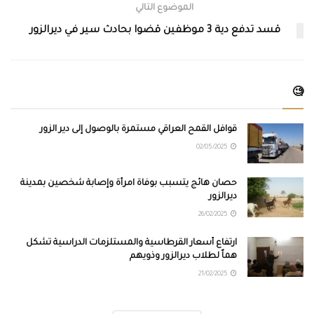
الموضوع التالي
قسد تدفع دية 3 موظفين قضوا بحادث سير في ديرالزور
🧐
قوافل القمح العراقي مستمرة بالوصول إلى دير الزور
02/05/2025
حصان هائج يتسبب بوفاة امرأة وإصابة شخصين بمدينة
ديرالزور
26/02/2025
ارتفاع أسعار القرطاسية والمستلزمات الدراسية تشكل
هماً لطلاب ديرالزور وذويهم
21/02/2025