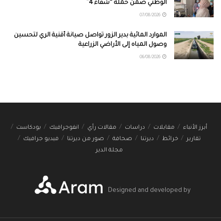
الوطني ضمن حملة “شفاء 4”
07/08/2026
الموارد المائية بدير الزور تواصل صيانة أقنية الري لتحسين
وصول المياه إلى الأراضي الزراعية
06/08/2026
أبرز الأنباء
مقابلات
دراسات
مقالات رأي
انفوجرافيك
بودكاست
تقارير
خرائط
ديرتنا
صحافة
صور من ديرتنا
فيديو جرافيك
مجلة الدير
Designed and developed by