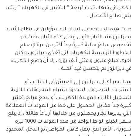
طيلة يومهم فيما عدى ساعات قليلة جداً يعمل التيار
الكهربائي فيها ، تحت ذريعة ” التقنين في الكهرباء ” ريثما
يتم إصلاح الأعطال .
ظلت هذه الديباجة على لسان المسؤولين في نظام الأسد
بديرالزور منذ الأيام الأولى و حتى هذه الأيام ، حيث تم
تخصيص مبالغ مالية كبيرة جداً أكثر من مرة لإصلاح
الخطوط الرئيسية للكهرباء التي تغذي ديرالزور ، و كان
آخرها مبلغ مليون و مئتي ألف يورو ، إلا أنّ وضع الكهرباء
في ديرالزور لم يتحسن قيد أنملة .
مما يجبر أهالي ديرالزور إلى العيش في الظلام ، أو
استنزاف المصروف المحدود بشراء المحروقات اللازمة
لتشغيل الآلات المولدة للكهرباء ، أو بدفع مبالغ تعتبر
كبيرة جداً مقابل الحصول على خط من المولدات العملاقة
التي يديرها تجّار يحصلون من خلالها أرباحاً طائلة ، إذ يبلغ
سعر الكيلو الواط الواحد من هذه المولدات 1000 ليرة
سورية ، الأمر الذي يثقل كاهل المواطن ذو الدخل المحدود