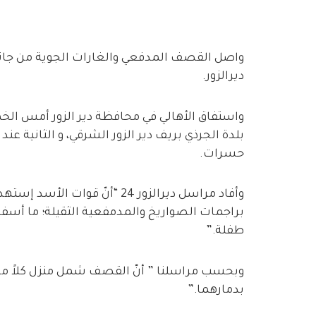
واصل القصف المدفعي والغارات الجوية من جانب
ديرالزور.
واستفاق الأهالي في محافظة دير الزور أمس الخم
بلدة الجرذي بريف دير الزور الشرقي، و الثانية ع
حسرات.
وأفاد مراسل ديرالزور 24 “أنّ قو
براجمات الصواريخ والمدمفعية الثقيلة؛ ما أس
طفلة.”
وبحسب مراسلنا ” أنّ القصف شمل منزل كلاً م
بدمارهما.”