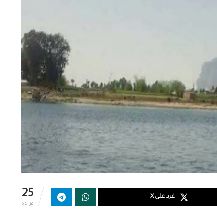
25
غرد على X
قراءة