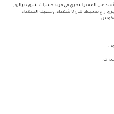
 الأسد على المعبر النهري في قرية حسرات شرق ديرالزور
مستهدفاً تجمعاً للمدنيين النازحين، متسبباً بمجزرة راح ضحيتها للآن 8 شهداء، وحصيلة الشهداء
فقودين.
سرات: