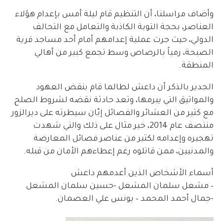
وأضاف مراسلنا، أن التنظيم قام ليلة أمس بإعدام هؤلاء
العناصر، بحجة التوبة الكاذبة والتعامل مع التحالف
الدولي، حيث جرت عملية إعدامهم أمام أحد مساجد قرية
الصبحة، رمياً بالرصاص وسط تجمع كبير من أهالي
المنطقة.
الجدير بالذكر أن داعش لطالما قام بنقض العهود
والمواثيق التي يبرمها، وتعد حادثة نقضه لشروط الصلح
مع كثير من العشائر والفصائل إبّان سيطرته على ديرالزور
منتصف عام 2014، خير مثال على ذلك والتي شهدت
تهجيره وإعدامه لكثير من عناصر فصائل المعارضة
والمدنيين، ممن قاتلوه رغم إعطاءهم الأمان من قبله.
أسماء الأشخاص الذين أعدمهم داعش
– مشعل سلمان المشعل -حسين سلمان المشعل
-جمال أحمد المحمد – يونس علي العصمان.