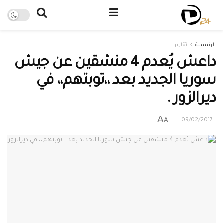
الرئيسية
تقارير
داعش يُعدم 4 منشقين عن جيش
سوريا الجديد بعد ،،توبتهم،، في
ديرالزور .
A
A
09/02/2017