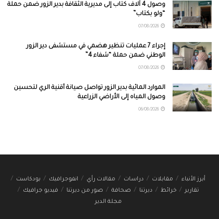
وصول 4 آلاف كتاب إلى مديرية الثقافة بدير الزور ضمن حملة
“ولو بكتاب”
07/08/2026
إجراء 7 عمليات تنظير هضمي في مستشفى دير الزور
الوطني ضمن حملة “شفاء 4”
07/08/2026
الموارد المائية بدير الزور تواصل صيانة أقنية الري لتحسين
وصول المياه إلى الأراضي الزراعية
06/08/2026
أبرز الأنباء
مقابلات
دراسات
مقالات رأي
انفوجرافيك
بودكاست
تقارير
خرائط
ديرتنا
صحافة
صور من ديرتنا
فيديو جرافيك
مجلة الدير