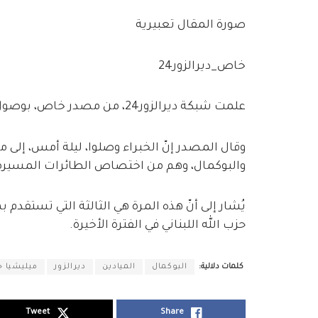
صورة المقال تعبيرية
خاص_ديرالزور24
علمت شبكة ديرالزور24، من مصدر خاص، بوصول خبراء جدد من ميليشيا حزب الله اللبناني إلى ديرالزور.
وقال المصدر إنّ الخبراء وصلوا، ليلة أمس، إلى مد
والبوكمال، وهم من اختصاص الطائرات المسيرة 
يُشار إلى أنّ هذه المرة هي الثالثة التي تستقدم 
حزب الله اللبناني في الفترة الأخيرة.
كلمات دلالية:
البوكمال
الميادين
ديرالزور
ميليشيا ح
Tweet
Share