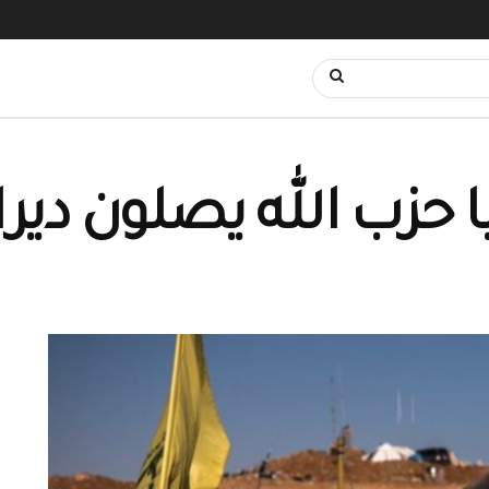
 حزب الله يصلون ديرال