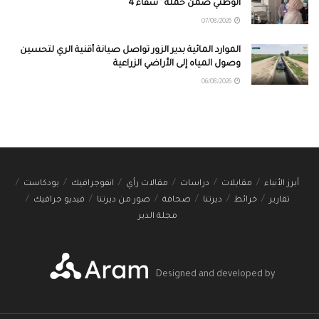
الوطني ضمن حملة “شفاء 4”
07/08/2026
الموارد المائية بدير الزور تواصل صيانة أقنية الري لتحسين
وصول المياه إلى الأراضي الزراعية
06/08/2026
أبرز الأنباء
مقابلات
دراسات
مقالات رأي
انفوجرافيك
بودكاست
تقارير
خرائط
ديرتنا
صحافة
صور من ديرتنا
فيديو جرافيك
مجلة الدير
Designed and developed by