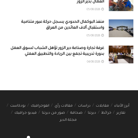
العمال بدير الزور
05/08/2026
منفذ البوكمال الحدودي يسجل حركة عبور متنامية
واستقبال آلاف العائدين من العراق
05/08/2026
غرفة تجارة وصناعة دير الزور تؤهل الشباب لسوق العمل
بدورة تدريبية تجمع بين الريادة والتطبيق العملي
04/08/2026
أبرز الأنباء
مقابلات
دراسات
مقالات رأي
انفوجرافيك
بودكاست
تقارير
خرائط
ديرتنا
صحافة
صور من ديرتنا
فيديو جرافيك
مجلة الدير